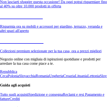
Non lasciarti sfuggire questa occasione! Da oggi potrai risparmiare fino
al 40% su oltre 10.000 prodotti in offerta
Giardino in saldo
Risparmia ora su mobili e accessori per giardino, terrazzo, veranda e
altri spazi all'aperto
Premium in saldo
Collezioni premium selezionate per la tua casa, ora a prezzi migliori
Negozio online con migliaia di ispirazioni quotidiane e prodotti per
arredare la tua casa come piace a te.
Repubblica
Ceca
Polonia
Slovacchia
Romania
Ungheria
Croazia
Lituania
Lettonia
Slov
Guida agli acquisti
Tutto sugli acquisti
Spedizione e consegna
Reclami e resi
Pagamento e
fatture
Crediti