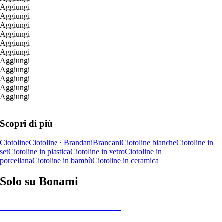
Aggiungi
Aggiungi
Aggiungi
Aggiungi
Aggiungi
Aggiungi
Aggiungi
Aggiungi
Aggiungi
Aggiungi
Aggiungi
Scopri di più
Ciotoline
Ciotoline · Brandani
Brandani
Ciotoline bianche
Ciotoline in
set
Ciotoline in plastica
Ciotoline in vetro
Ciotoline in
porcellana
Ciotoline in bambù
Ciotoline in ceramica
Solo su Bonami
Saldi estivi fino al -40%