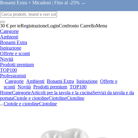
Bonami Extra × Micadoni |
Fino al -25% →
30 € per te
Registrazione
Login
Confronto
Carrello
Menu
Categorie
Ambienti
Bonami Extra
Ispirazione
Offerte e sconti
Novità
Prodotti premium
TOP100
Professionisti
Categorie
Ambienti
Bonami Extra
Ispirazione
Offerte e
sconti
Novità
Prodotti premium
TOP100
Home
Categorie
Articoli per la tavola e la cucina
Servizi da tavola e da
portata
Ciotole e ciotoline
Ciotoline
Ciotoline
...
Ciotole e ciotoline
Ciotoline