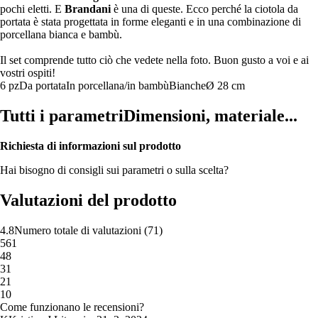
pochi eletti. E
Brandani
è una di queste. Ecco perché la ciotola da
portata è stata progettata in forme eleganti e in una combinazione di
porcellana bianca e bambù.
Il set comprende tutto ciò che vedete nella foto. Buon gusto a voi e ai
vostri ospiti!
6 pz
Da portata
In porcellana/in bambù
Bianche
Ø 28 cm
Tutti i parametri
Dimensioni, materiale...
Richiesta di informazioni sul prodotto
Hai bisogno di consigli sui parametri o sulla scelta?
Valutazioni del prodotto
4.8
Numero totale di valutazioni
(
71
)
5
61
4
8
3
1
2
1
1
0
Come funzionano le recensioni?