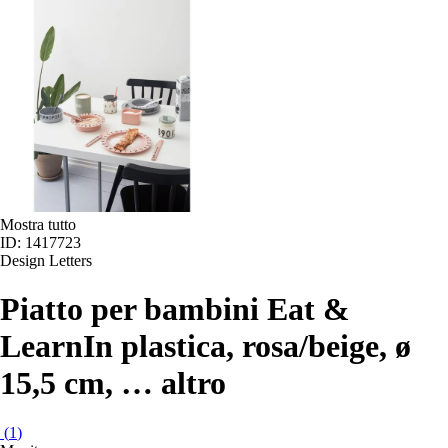
Mostra tutto
ID: 1417723
Design Letters
Piatto per bambini Eat &
Learn
In plastica, rosa/beige, ø
15,5 cm
, …
altro
(
1
)