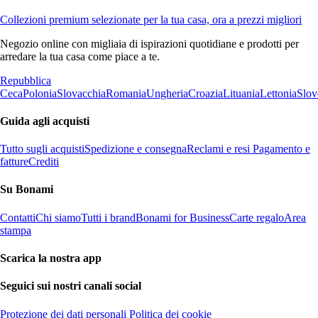
Collezioni premium selezionate per la tua casa, ora a prezzi migliori
Negozio online con migliaia di ispirazioni quotidiane e prodotti per
arredare la tua casa come piace a te.
Repubblica
Ceca
Polonia
Slovacchia
Romania
Ungheria
Croazia
Lituania
Lettonia
Slov
Guida agli acquisti
Tutto sugli acquisti
Spedizione e consegna
Reclami e resi
Pagamento e
fatture
Crediti
Su Bonami
Contatti
Chi siamo
Tutti i brand
Bonami for Business
Carte regalo
Area
stampa
Scarica la nostra app
Seguici sui nostri canali social
Protezione dei dati personali
Politica dei cookie