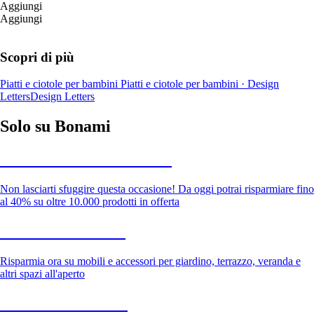
Aggiungi
Aggiungi
Scopri di più
Piatti e ciotole per bambini
Piatti e ciotole per bambini · Design
Letters
Design Letters
Solo su Bonami
Saldi estivi fino al -40%
Non lasciarti sfuggire questa occasione! Da oggi potrai risparmiare fino
al 40% su oltre 10.000 prodotti in offerta
Giardino in saldo
Risparmia ora su mobili e accessori per giardino, terrazzo, veranda e
altri spazi all'aperto
Premium in saldo