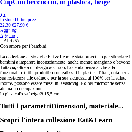
Cup
Con beccuccio, in plastica, beige
(
5
)
In stock
Ultimi pezzi
22,30 €
27,90 €
Aggiungi
Aggiungi
+
Altri (5)
Con amore per i bambini.
La collezione di stoviglie Eat & Learn è stata progettata per stimolare i
bambini a imparare inconsciamente, anche mentre mangiano e bevono.
Tuttavia, oltre a un design accurato, l'azienda pensa anche alla
funzionalità: tutti i prodotti sono realizzati in plastica Tritan, nota per la
sua resistenza alle cadute e per la sua sicurezza al 100% per la salute.
Inoltre, possono essere messi in lavastoviglie o nel microonde senza
alcuna preoccupazione.
In plastica
Rosa/beige
Ø 15,5 cm
Tutti i parametri
Dimensioni, materiale...
Scopri l'intera collezione Eat&Learn