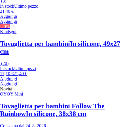
(
3
)
In stock
Ultimo pezzo
21,40 €
Aggiungi
Aggiungi
-20%
Kindsgut
Tovaglietta per bambini
In silicone, 49x27
cm
(
20
)
In stock
Ultimi pezzi
17,10 €
21,40 €
Aggiungi
Aggiungi
Novità
OYOY Mini
Tovaglietta per bambini Follow The
Rainbow
In silicone, 38x38 cm
Consegna dal 24. 8. 2026