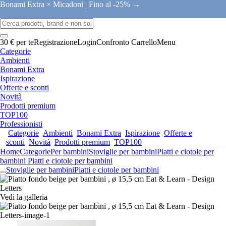
Bonami Extra × Micadoni |
Fino al -25% →
30 € per te
Registrazione
Login
Confronto
Carrello
Menu
Categorie
Ambienti
Bonami Extra
Ispirazione
Offerte e sconti
Novità
Prodotti premium
TOP100
Professionisti
Categorie
Ambienti
Bonami Extra
Ispirazione
Offerte e
sconti
Novità
Prodotti premium
TOP100
Home
Categorie
Per bambini
Stoviglie per bambini
Piatti e ciotole per
bambini
Piatti e ciotole per bambini
...
Stoviglie per bambini
Piatti e ciotole per bambini
Vedi la galleria