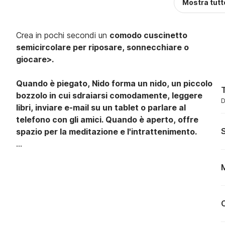
Mostra tutt
Crea in pochi secondi un
comodo cuscinetto
semicircolare per riposare, sonnecchiare o
giocare>.
Quando è piegato, Nido forma un nido,
un piccolo
T
bozzolo in cui sdraiarsi comodamente, leggere
D
libri, inviare e-mail su un tablet o parlare al
telefono con gli amici.
Quando è aperto, offre
S
spazio per la meditazione e l'intrattenimento.
L'intero sistema di disposizione si basa su un
M
principio semplice. Sullo schienale si trovano
le
cinghie in velcro,
in modo che anche i bambini
possano maneggiarlo. Inoltre, se si acquistano due
sedie, è possibile collegarle per creare un tappeto
circolare più grande.