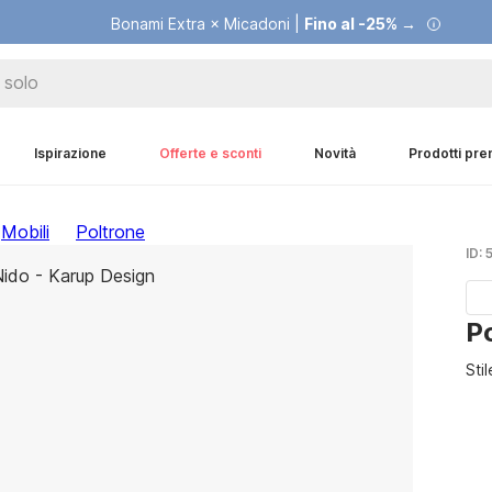
Bonami Extra × Micadoni |
Fino al -25% →
Ispirazione
Offerte e sconti
Novità
Prodotti pr
Mobili
Poltrone
ID:
P
Sti