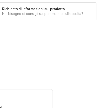
Campione di rivestimento
DARK GREY 734
Ordina un campione di tessuto da
Richiesta di informazioni sul prodotto
Hai bisogno di consigli sui parametri o sulla scelta?
ricevere a casa tua.
NUOVO
Altri prodotti con questa imbottitura.
RICHIEDI UN CAMPIONE
M.