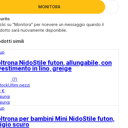
MONITORA
urito
 clic su "Monitora" per ricevere un messaggio quando il
dotto sarà nuovamente disponibile.
dotti simili
rup
ltrona Nido
Stile futon, allungabile, con
vestimento in lino, greige
(
7
)
stock
Ultimi pezzi
2 €
iungi
iungi
rup
ltrona per bambini Mini Nido
Stile futon,
igio scuro