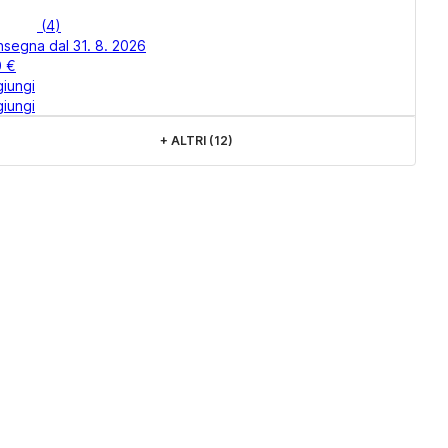
(
4
)
segna dal 31. 8. 2026
0 €
iungi
iungi
+
ALTRI (12)