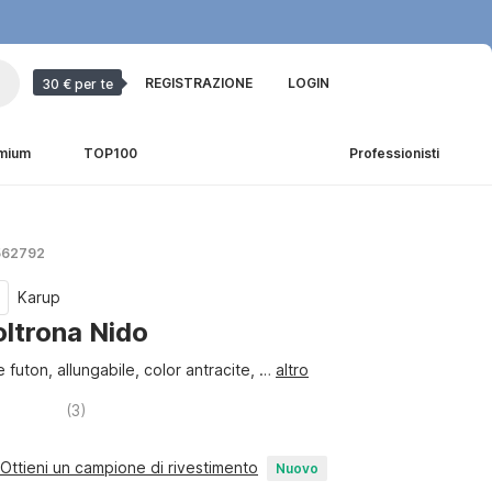
REGISTRAZIONE
LOGIN
30 € per te
emium
TOP100
Professionisti
 562792
Karup
oltrona Nido
le futon, allungabile, color antracite
, …
altro
(
3
)
Ottieni un campione di rivestimento
Nuovo