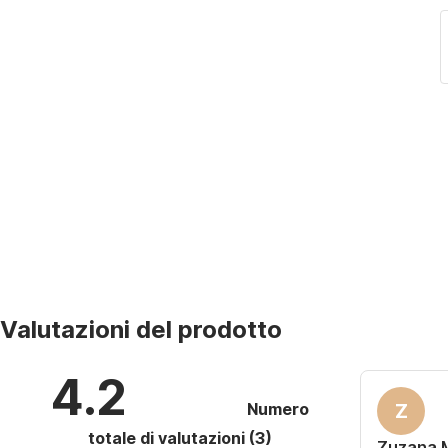
L'
riempimento della sedia è costituito da un nucleo
di schiuma avvolto in lana a coppa
per una
sensazione più morbida. Il rivestimento è in tessuto
della collezione Linoso, morbido e piacevole al
tatto, ma anche molto resistente. Il
rivestimento
non può essere rimosso, ma è facile da pulire
con
una spugna o una spazzola bagnata.
Valutazioni del prodotto
4.2
Numero
Z
totale di valutazioni
(
3
)
Zuzana 