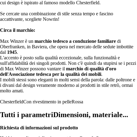
cui design è ispirato al famoso modello Chesterfield.
Se cercate una combinazione di stile senza tempo e fascino
accattivante, scegliete Nowrin!
Circa il marchio:
Max Winzer è un
marchio tedesco a conduzione familiare
di
Oberfranken, in Baviera, che opera nel mercato delle sedute imbottite
dal
1945
.
L'accento è posto sulla qualità eccezionale, sulla funzionalità e
sull'affidabilità dei singoli prodotti. Non c'è quindi da stupirsi se i pezzi
di Max Winzer possono vantare il
marchio di qualità d'oro
dell'Associazione tedesca per la qualità dei mobili
.
I mobili stessi sono eleganti in molti sensi della parola: dalle poltrone e
i divani dal design veramente moderno ai prodotti in stile retrò, ormai
molto amati.
Chesterfield
Con rivestimento in pelle
Rossa
Tutti i parametri
Dimensioni, materiale...
Richiesta di informazioni sul prodotto