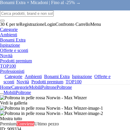
Bonami Extra × Micadoni |
Fino al -25% →
30 € per te
Registrazione
Login
Confronto
Carrello
Menu
Categorie
Ambienti
Bonami Extra
Ispirazione
Offerte e sconti
Novità
Prodotti premium
TOP100
Professionisti
Categorie
Ambienti
Bonami Extra
Ispirazione
Offerte e
sconti
Novità
Prodotti premium
TOP100
Home
Categorie
Mobili
Poltrone
Poltrone
...
Mobili
Poltrone
Vedi la galleria
Mostra tutto
Premium
Conviene
Ultimo pezzo
ID: 909334