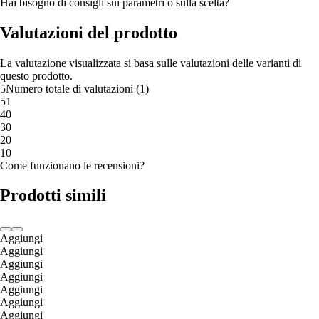
Hai bisogno di consigli sui parametri o sulla scelta?
Valutazioni del prodotto
La valutazione visualizzata si basa sulle valutazioni delle varianti di
questo prodotto.
5
Numero totale di valutazioni
(
1
)
5
1
4
0
3
0
2
0
1
0
Come funzionano le recensioni?
Prodotti simili
Aggiungi
Aggiungi
Aggiungi
Aggiungi
Aggiungi
Aggiungi
Aggiungi