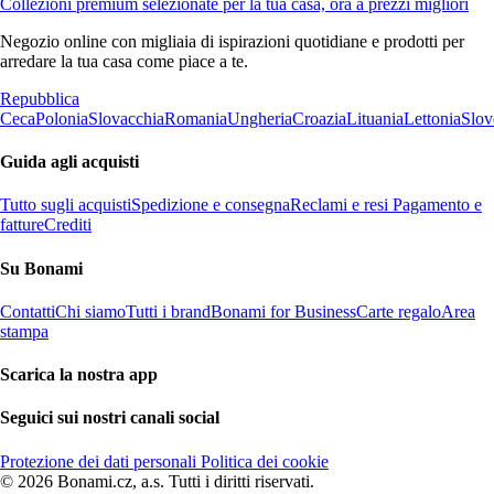
Collezioni premium selezionate per la tua casa, ora a prezzi migliori
Negozio online con migliaia di ispirazioni quotidiane e prodotti per
arredare la tua casa come piace a te.
Repubblica
Ceca
Polonia
Slovacchia
Romania
Ungheria
Croazia
Lituania
Lettonia
Slov
Guida agli acquisti
Tutto sugli acquisti
Spedizione e consegna
Reclami e resi
Pagamento e
fatture
Crediti
Su Bonami
Contatti
Chi siamo
Tutti i brand
Bonami for Business
Carte regalo
Area
stampa
Scarica la nostra app
Seguici sui nostri canali social
Protezione dei dati personali
Politica dei cookie
© 2026 Bonami.cz, a.s. Tutti i diritti riservati.