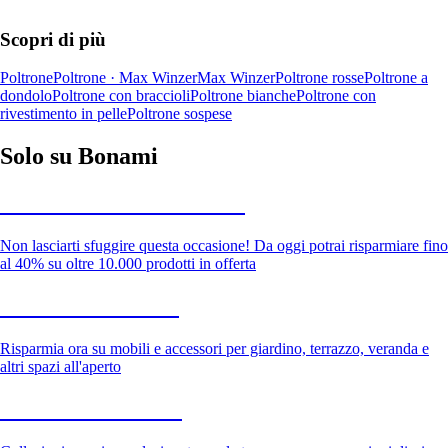
Scopri di più
Poltrone
Poltrone · Max Winzer
Max Winzer
Poltrone rosse
Poltrone a
dondolo
Poltrone con braccioli
Poltrone bianche
Poltrone con
rivestimento in pelle
Poltrone sospese
Solo su Bonami
Saldi estivi fino al -40%
Non lasciarti sfuggire questa occasione! Da oggi potrai risparmiare fino
al 40% su oltre 10.000 prodotti in offerta
Giardino in saldo
Risparmia ora su mobili e accessori per giardino, terrazzo, veranda e
altri spazi all'aperto
Premium in saldo