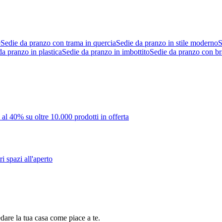
e
Sedie da pranzo con trama in quercia
Sedie da pranzo in stile moderno
S
da pranzo in plastica
Sedie da pranzo in imbottito
Sedie da pranzo con br
 al 40% su oltre 10.000 prodotti in offerta
i spazi all'aperto
dare la tua casa come piace a te.