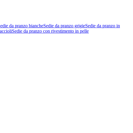
edie da pranzo bianche
Sedie da pranzo grigie
Sedie da pranzo in
accioli
Sedie da pranzo con rivestimento in pelle