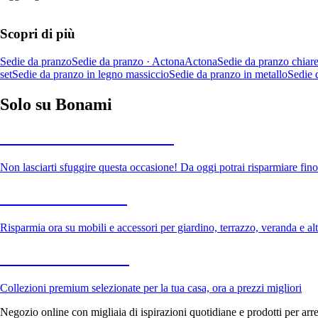
Scopri di più
Sedie da pranzo
Sedie da pranzo · Actona
Actona
Sedie da pranzo chiar
set
Sedie da pranzo in legno massiccio
Sedie da pranzo in metallo
Sedie 
Solo su Bonami
Saldi estivi fino al -40%
Non lasciarti sfuggire questa occasione! Da oggi potrai risparmiare fino
Giardino in saldo
Risparmia ora su mobili e accessori per giardino, terrazzo, veranda e altr
Premium in saldo
Collezioni premium selezionate per la tua casa, ora a prezzi migliori
Negozio online con migliaia di ispirazioni quotidiane e prodotti per arre