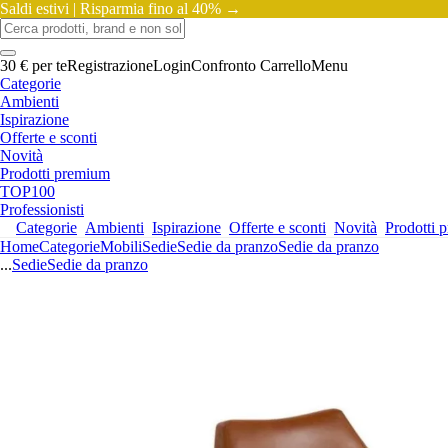
Saldi estivi |
Risparmia fino al 40% →
30 € per te
Registrazione
Login
Confronto
Carrello
Menu
Categorie
Ambienti
Ispirazione
Offerte e sconti
Novità
Prodotti premium
TOP100
Professionisti
Categorie
Ambienti
Ispirazione
Offerte e sconti
Novità
Prodotti 
Home
Categorie
Mobili
Sedie
Sedie da pranzo
Sedie da pranzo
...
Sedie
Sedie da pranzo