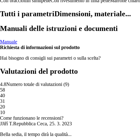
Con braccioli
In similpelle
Con rivestimento in finta pelle
Marrone chiar
Tutti i parametri
Dimensioni, materiale...
Manuali delle istruzioni e documenti
Manuale
Richiesta di informazioni sul prodotto
Hai bisogno di consigli sui parametri o sulla scelta?
Valutazioni del prodotto
4.8
Numero totale di valutazioni
(
9
)
5
8
4
0
3
1
2
0
1
0
Come funzionano le recensioni?
J
Jiří T.
Repubblica Ceca
,
25. 3. 2023
Bella sedia, il tempo dirà la qualità...