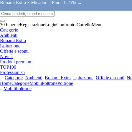
Bonami Extra × Micadoni |
Fino al -25% →
30 € per te
Registrazione
Login
Confronto
Carrello
Menu
Categorie
Ambienti
Bonami Extra
Ispirazione
Offerte e sconti
Novità
Prodotti premium
TOP100
Professionisti
Categorie
Ambienti
Bonami Extra
Ispirazione
Offerte e sconti
No
Home
Categorie
Mobili
Poltrone
Poltrone
...
Mobili
Poltrone