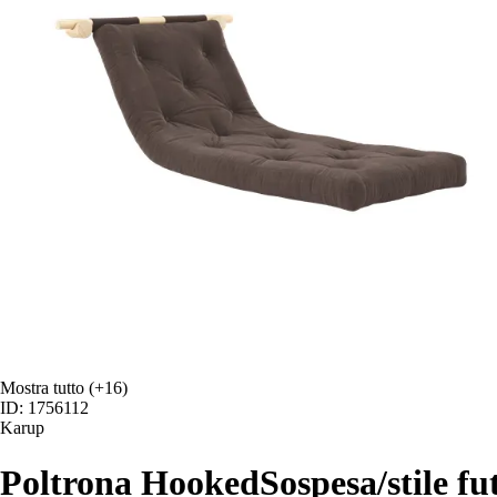
Mostra tutto
(+16)
ID: 1756112
Karup
Poltrona Hooked
Sospesa/stile fu