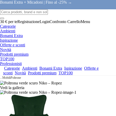
Bonami Extra × Micadoni |
Fino al -25% →
30 € per te
Registrazione
Login
Confronto
Carrello
Menu
Categorie
Ambienti
Bonami Extra
Ispirazione
Offerte e sconti
Novità
Prodotti premium
TOP100
Professionisti
Categorie
Ambienti
Bonami Extra
Ispirazione
Offerte e
sconti
Novità
Prodotti premium
TOP100
...
Mobili
Poltrone
Vedi la galleria