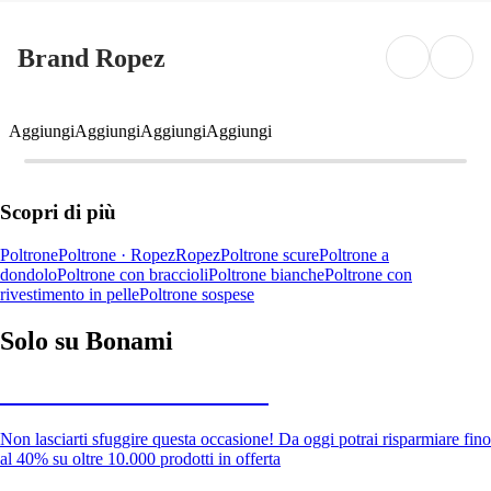
Brand Ropez
Aggiungi
Aggiungi
Aggiungi
Aggiungi
Scopri di più
Poltrone
Poltrone · Ropez
Ropez
Poltrone scure
Poltrone a
dondolo
Poltrone con braccioli
Poltrone bianche
Poltrone con
rivestimento in pelle
Poltrone sospese
Solo su Bonami
Saldi estivi fino al -40%
Non lasciarti sfuggire questa occasione! Da oggi potrai risparmiare fino
al 40% su oltre 10.000 prodotti in offerta