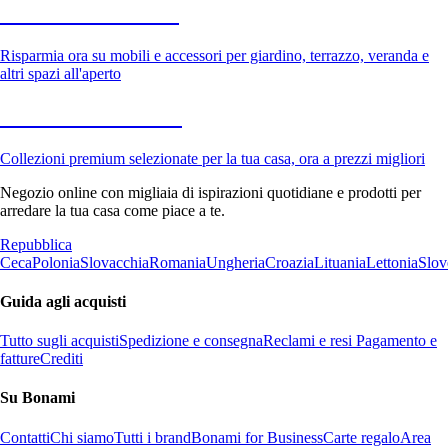
Giardino in saldo
Risparmia ora su mobili e accessori per giardino, terrazzo, veranda e
altri spazi all'aperto
Premium in saldo
Collezioni premium selezionate per la tua casa, ora a prezzi migliori
Negozio online con migliaia di ispirazioni quotidiane e prodotti per
arredare la tua casa come piace a te.
Repubblica
Ceca
Polonia
Slovacchia
Romania
Ungheria
Croazia
Lituania
Lettonia
Slov
Guida agli acquisti
Tutto sugli acquisti
Spedizione e consegna
Reclami e resi
Pagamento e
fatture
Crediti
Su Bonami
Contatti
Chi siamo
Tutti i brand
Bonami for Business
Carte regalo
Area