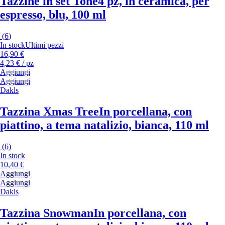
Tazzine in set Tone
4 pz, in ceramica, per
espresso, blu, 100 ml
(
6
)
In stock
Ultimi pezzi
16,90 €
4,23 € / pz
Aggiungi
Aggiungi
Dakls
Tazzina Xmas Tree
In porcellana, con
piattino, a tema natalizio, bianca, 110 ml
(
6
)
In stock
10,40 €
Aggiungi
Aggiungi
Dakls
Tazzina Snowman
In porcellana, con