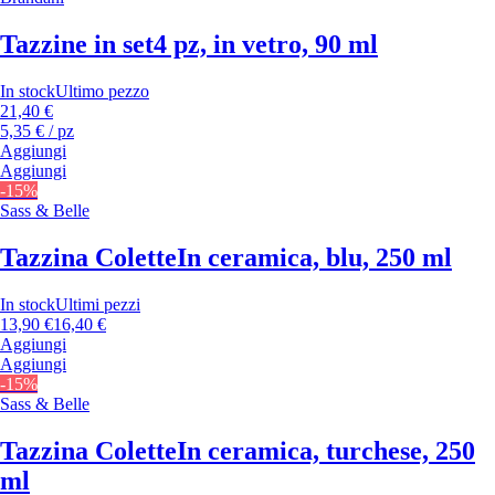
Tazzine in set
4 pz, in vetro, 90 ml
In stock
Ultimo pezzo
21,40 €
5,35 € / pz
Aggiungi
Aggiungi
-15%
Sass & Belle
Tazzina Colette
In ceramica, blu, 250 ml
In stock
Ultimi pezzi
13,90 €
16,40 €
Aggiungi
Aggiungi
-15%
Sass & Belle
Tazzina Colette
In ceramica, turchese, 250
ml