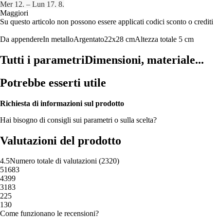
Mer 12. – Lun 17. 8.
Maggiori
Su questo articolo non possono essere applicati codici sconto o crediti
Da appendere
In metallo
Argentato
22x28 cm
Altezza totale 5 cm
Tutti i parametri
Dimensioni, materiale...
Potrebbe esserti utile
Richiesta di informazioni sul prodotto
Hai bisogno di consigli sui parametri o sulla scelta?
Valutazioni del prodotto
4.5
Numero totale di valutazioni
(
2320
)
5
1683
4
399
3
183
2
25
1
30
Come funzionano le recensioni?