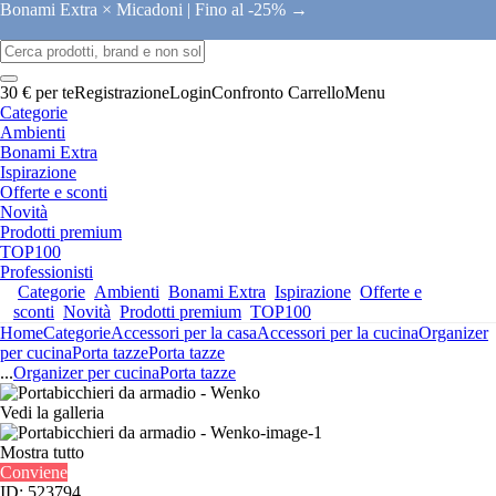
Bonami Extra × Micadoni |
Fino al -25% →
30 € per te
Registrazione
Login
Confronto
Carrello
Menu
Categorie
Ambienti
Bonami Extra
Ispirazione
Offerte e sconti
Novità
Prodotti premium
TOP100
Professionisti
Categorie
Ambienti
Bonami Extra
Ispirazione
Offerte e
sconti
Novità
Prodotti premium
TOP100
Home
Categorie
Accessori per la casa
Accessori per la cucina
Organizer
per cucina
Porta tazze
Porta tazze
...
Organizer per cucina
Porta tazze
Vedi la galleria
Mostra tutto
Conviene
ID: 523794