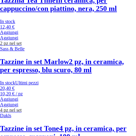
Tazzina Tea Time
In ceramica, per
cappuccino/con piattino, nera, 250 ml
In stock
12,40 €
Aggiungi
Aggiungi
2 pz nel set
Sass & Belle
Tazzine in set Marlow
2 pz, in ceramica,
per espresso, blu scuro, 80 ml
In stock
Ultimi pezzi
20,40 €
10,20 € / pz
Aggiungi
Aggiungi
4 pz nel set
Dakls
Tazzine in set Tone
4 pz, in ceramica, per