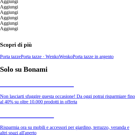
Aggiungi
Aggiungi
Aggiungi
Aggiungi
Aggiungi
Aggiungi
Scopri di più
Porta tazze
Porta tazze · Wenko
Wenko
Porta tazze in argento
Solo su Bonami
Saldi estivi fino al -40%
Non lasciarti sfuggire questa occasione! Da oggi potrai risparmiare fino
al 40% su oltre 10.000 prodotti in offerta
Giardino in saldo
Risparmia ora su mobili e accessori per giardino, terrazzo, veranda e
altri spazi all'aperto