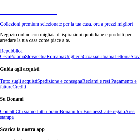
Premium in saldo
Collezioni premium selezionate per la tua casa, ora a prezzi migliori
Negozio online con migliaia di ispirazioni quotidiane e prodotti per
arredare la tua casa come piace a te.
Repubblica
Ceca
Polonia
Slovacchia
Romania
Ungheria
Croazia
Lituania
Lettonia
Slov
Guida agli acquisti
Tutto sugli acquisti
Spedizione e consegna
Reclami e resi
Pagamento e
fatture
Crediti
Su Bonami
Contatti
Chi siamo
Tutti i brand
Bonami for Business
Carte regalo
Area
stampa
Scarica la nostra app