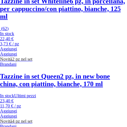
Tazzine in set Whiteline
6 pz, in porcellana,
per cappuccino/con piattino, bianche, 125
ml
(
62
)
In stock
22,40 €
3,73 € / pz
Aggiungi
Aggiungi
Novità
2 pz nel set
Brandani
Tazzine in set Queen
2 pz, in new bone
china, con piattino, bianche, 170 ml
In stock
Ultimi pezzi
23,40 €
11,70 € / pz
Aggiungi
Aggiungi
Novità
4 pz nel set
Brandani