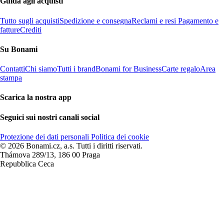
Guida agli acquisti
Tutto sugli acquisti
Spedizione e consegna
Reclami e resi
Pagamento e
fatture
Crediti
Su Bonami
Contatti
Chi siamo
Tutti i brand
Bonami for Business
Carte regalo
Area
stampa
Scarica la nostra app
Seguici sui nostri canali social
Protezione dei dati personali
Politica dei cookie
© 2026 Bonami.cz, a.s. Tutti i diritti riservati.
Thámova 289/13, 186 00 Praga
Repubblica Ceca