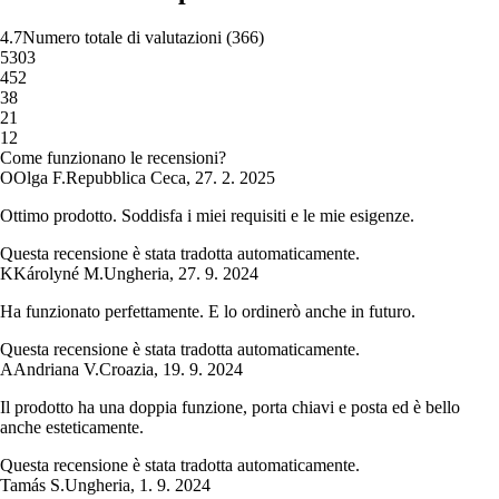
4.7
Numero totale di valutazioni
(
366
)
5
303
4
52
3
8
2
1
1
2
Come funzionano le recensioni?
O
Olga F.
Repubblica Ceca
,
27. 2. 2025
Ottimo prodotto. Soddisfa i miei requisiti e le mie esigenze.
Questa recensione è stata tradotta automaticamente.
K
Károlyné M.
Ungheria
,
27. 9. 2024
Ha funzionato perfettamente. E lo ordinerò anche in futuro.
Questa recensione è stata tradotta automaticamente.
A
Andriana V.
Croazia
,
19. 9. 2024
Il prodotto ha una doppia funzione, porta chiavi e posta ed è bello
anche esteticamente.
Questa recensione è stata tradotta automaticamente.
Tamás S.
Ungheria
,
1. 9. 2024