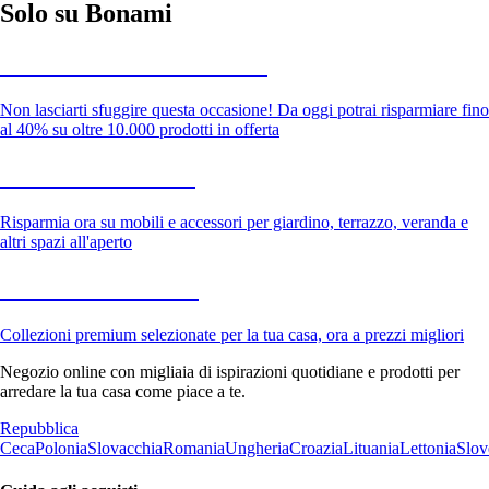
Solo su Bonami
Saldi estivi fino al -40%
Non lasciarti sfuggire questa occasione! Da oggi potrai risparmiare fino
al 40% su oltre 10.000 prodotti in offerta
Giardino in saldo
Risparmia ora su mobili e accessori per giardino, terrazzo, veranda e
altri spazi all'aperto
Premium in saldo
Collezioni premium selezionate per la tua casa, ora a prezzi migliori
Negozio online con migliaia di ispirazioni quotidiane e prodotti per
arredare la tua casa come piace a te.
Repubblica
Ceca
Polonia
Slovacchia
Romania
Ungheria
Croazia
Lituania
Lettonia
Slov