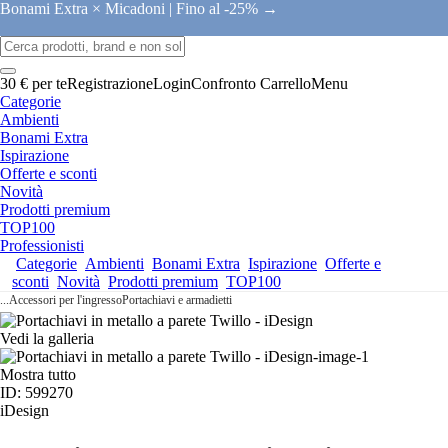
Bonami Extra × Micadoni |
Fino al -25% →
30 € per te
Registrazione
Login
Confronto
Carrello
Menu
Categorie
Ambienti
Bonami Extra
Ispirazione
Offerte e sconti
Novità
Prodotti premium
TOP100
Professionisti
Categorie
Ambienti
Bonami Extra
Ispirazione
Offerte e
sconti
Novità
Prodotti premium
TOP100
...
Accessori per l'ingresso
Portachiavi e armadietti
Vedi la galleria
Mostra tutto
ID: 599270
iDesign