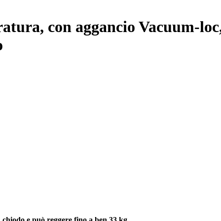
ratura, con aggancio Vacuum-loc, 
o
n chiodo e può reggere fino a ben 33 kg.