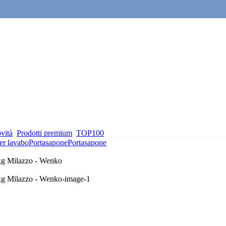
vità
Prodotti premium
TOP100
er lavabo
Portasapone
Portasapone