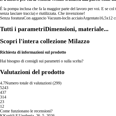
È la pompa inclusa che fa la maggior parte del lavoro per voi. E se col
senza lasciare traccia) e riutilizzata. Che invenzione!
Senza foratura
Con aggancio Vacuum-loc
In acciaio
Argentato
16,5x12 
Tutti i parametri
Dimensioni, materiale...
Scopri l'intera collezione Milazzo
Richiesta di informazioni sul prodotto
Hai bisogno di consigli sui parametri o sulla scelta?
Valutazioni del prodotto
4.7
Numero totale di valutazioni
(
299
)
5
243
4
37
3
14
2
3
1
2
Come funzionano le recensioni?
K
Kunkli F.
Ungheria
,
26. 5. 2026