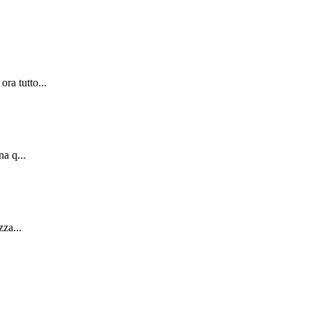
ra tutto...
na q...
zza...