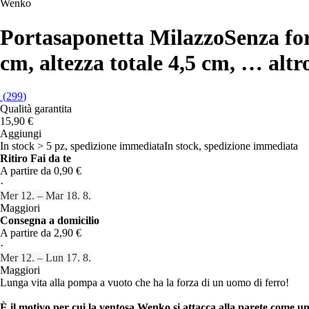
Wenko
Portasaponetta Milazzo
Senza fo
cm, altezza totale 4,5 cm
, …
altr
(
299
)
Qualità garantita
15,90 €
Aggiungi
In stock > 5 pz, spedizione immediata
In stock, spedizione immediata
Ritiro Fai da te
A partire da 0,90 €
·
Mer 12. – Mar 18. 8.
Maggiori
Consegna a domicilio
A partire da 2,90 €
·
Mer 12. – Lun 17. 8.
Maggiori
Lunga vita alla pompa a vuoto che ha la forza di un uomo di ferro!
È il motivo per cui la ventosa Wenko si attacca alla parete come u