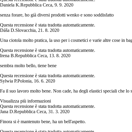
Daniela K.
Repubblica Ceca
,
9. 9. 2020
senza forare, ho già diversi prodotti wenko e sono soddisfatto
Questa recensione è stata tradotta automaticamente.
Dáša D.
Slovacchia
,
21. 8. 2020
Una ciotola molto pratica, la uso per i cosmetici e varie altre cose in ba
Questa recensione è stata tradotta automaticamente.
Irena B.
Repubblica Ceca
,
13. 8. 2020
sembra molto bello, tiene bene
Questa recensione è stata tradotta automaticamente.
Sylwia P.
Polonia
,
16. 6. 2020
Fa il suo lavoro molto bene. Non cade, ha degli elastici speciali che lo sta
Visualizza più informazioni
Questa recensione è stata tradotta automaticamente.
Jana D.
Repubblica Ceca
,
31. 3. 2020
Finora si è mantenuto bene, ha un bell'aspetto.
Questa recensione è stata tradotta automaticamente.