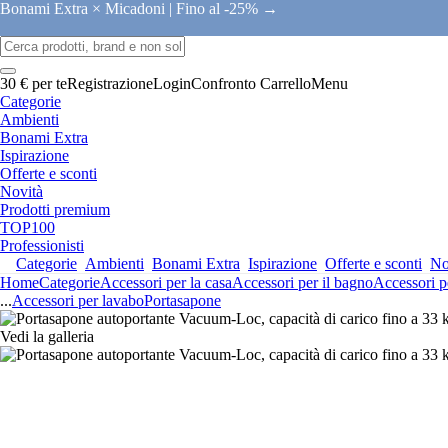
Bonami Extra × Micadoni |
Fino al -25% →
30 € per te
Registrazione
Login
Confronto
Carrello
Menu
Categorie
Ambienti
Bonami Extra
Ispirazione
Offerte e sconti
Novità
Prodotti premium
TOP100
Professionisti
Categorie
Ambienti
Bonami Extra
Ispirazione
Offerte e sconti
No
Home
Categorie
Accessori per la casa
Accessori per il bagno
Accessori p
...
Accessori per lavabo
Portasapone
Vedi la galleria