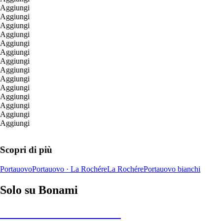
Aggiungi
Aggiungi
Aggiungi
Aggiungi
Aggiungi
Aggiungi
Aggiungi
Aggiungi
Aggiungi
Aggiungi
Aggiungi
Aggiungi
Aggiungi
Aggiungi
Scopri di più
Portauovo
Portauovo · La Rochére
La Rochére
Portauovo bianchi
Solo su Bonami
Saldi estivi fino al -40%