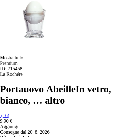
Mostra tutto
Premium
ID: 715458
La Rochére
Portauovo Abeille
In vetro,
bianco
, …
altro
(
16
)
9,90 €
Aggiungi
Consegna dal 20. 8. 2026