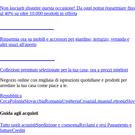
Non lasciarti sfuggire questa occasione! Da oggi potrai risparmiare fino
al 40% su oltre 10.000 prodotti in offerta
Giardino in saldo
Risparmia ora su mobili e accessori per giardino, terrazzo, veranda e
altri spazi all'aperto
Premium in saldo
Collezioni premium selezionate per la tua casa, ora a prezzi migliori
Negozio online con migliaia di ispirazioni quotidiane e prodotti per
arredare la tua casa come piace a te.
Repubblica
Ceca
Polonia
Slovacchia
Romania
Ungheria
Croazia
Lituania
Lettonia
Slov
Guida agli acquisti
Tutto sugli acquisti
Spedizione e consegna
Reclami e resi
Pagamento e
fatture
Crediti