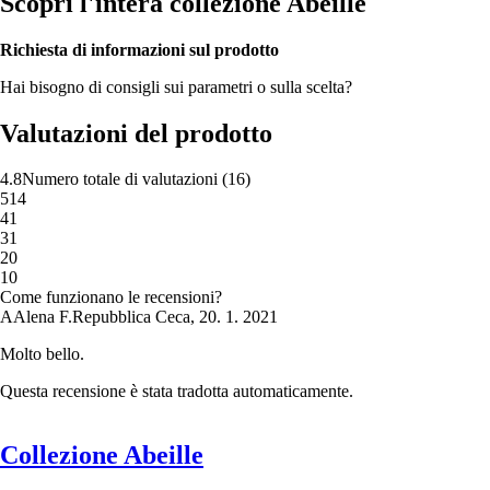
Scopri l'intera collezione Abeille
Richiesta di informazioni sul prodotto
Hai bisogno di consigli sui parametri o sulla scelta?
Valutazioni del prodotto
4.8
Numero totale di valutazioni
(
16
)
5
14
4
1
3
1
2
0
1
0
Come funzionano le recensioni?
A
Alena F.
Repubblica Ceca
,
20. 1. 2021
Molto bello.
Questa recensione è stata tradotta automaticamente.
Collezione Abeille