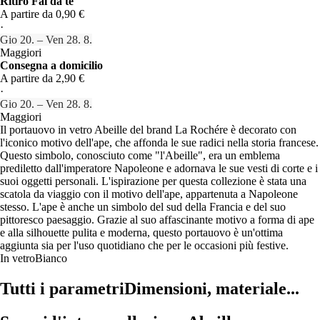
Ritiro Fai da te
A partire da 0,90 €
·
Gio 20. – Ven 28. 8.
Maggiori
Consegna a domicilio
A partire da 2,90 €
·
Gio 20. – Ven 28. 8.
Maggiori
Il portauovo in vetro Abeille del brand La Rochére è decorato con
l'iconico motivo dell'ape, che affonda le sue radici nella storia francese.
Questo simbolo, conosciuto come "l'Abeille", era un emblema
prediletto dall'imperatore Napoleone e adornava le sue vesti di corte e i
suoi oggetti personali. L'ispirazione per questa collezione è stata una
scatola da viaggio con il motivo dell'ape, appartenuta a Napoleone
stesso. L'ape è anche un simbolo del sud della Francia e del suo
pittoresco paesaggio. Grazie al suo affascinante motivo a forma di ape
e alla silhouette pulita e moderna, questo portauovo è un'ottima
aggiunta sia per l'uso quotidiano che per le occasioni più festive.
In vetro
Bianco
Tutti i parametri
Dimensioni, materiale...