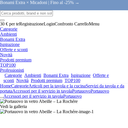
Bonami Extra × Micadoni |
Fino al -25% →
30 € per te
Registrazione
Login
Confronto
Carrello
Menu
Categorie
Ambienti
Bonami Extra
Ispirazione
Offerte e sconti
Novità
Prodotti premium
TOP100
Professionisti
Categorie
Ambienti
Bonami Extra
Ispirazione
Offerte e
sconti
Novità
Prodotti premium
TOP100
Home
Categorie
Articoli per la tavola e la cucina
Servizi da tavola e da
portata
Accessori per il servizio in tavola
Portauovo
Portauovo
...
Accessori per il servizio in tavola
Portauovo
Vedi la galleria