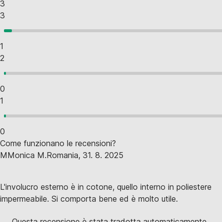
3
3
1
2
0
1
0
Come funzionano le recensioni?
M
Monica M.
Romania
,
31. 8. 2025
L'involucro esterno è in cotone, quello interno in poliestere
impermeabile. Si comporta bene ed è molto utile.
Questa recensione è stata tradotta automaticamente.