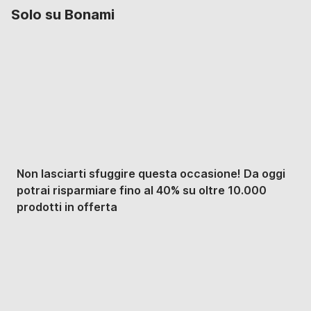
Solo su Bonami
Saldi estivi fino al
-40%
Non lasciarti sfuggire questa occasione! Da oggi
potrai risparmiare fino al 40% su oltre 10.000
prodotti in offerta
Giardino in saldo