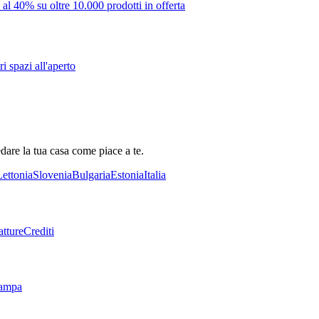
 al 40% su oltre 10.000 prodotti in offerta
i spazi all'aperto
dare la tua casa come piace a te.
Lettonia
Slovenia
Bulgaria
Estonia
Italia
tture
Crediti
tampa