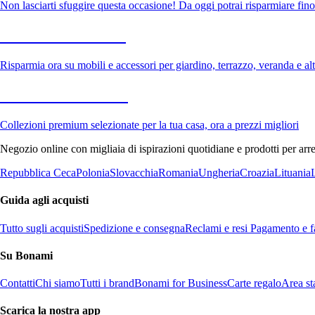
Non lasciarti sfuggire questa occasione! Da oggi potrai risparmiare fino
Giardino in saldo
Risparmia ora su mobili e accessori per giardino, terrazzo, veranda e altr
Premium in saldo
Collezioni premium selezionate per la tua casa, ora a prezzi migliori
Negozio online con migliaia di ispirazioni quotidiane e prodotti per arre
Repubblica Ceca
Polonia
Slovacchia
Romania
Ungheria
Croazia
Lituania
Guida agli acquisti
Tutto sugli acquisti
Spedizione e consegna
Reclami e resi
Pagamento e fa
Su Bonami
Contatti
Chi siamo
Tutti i brand
Bonami for Business
Carte regalo
Area s
Scarica la nostra app