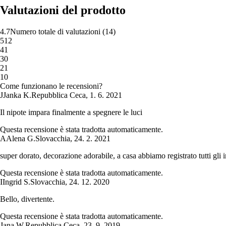
Valutazioni del prodotto
4.7
Numero totale di valutazioni
(
14
)
5
12
4
1
3
0
2
1
1
0
Come funzionano le recensioni?
J
Janka K.
Repubblica Ceca
,
1. 6. 2021
Il nipote impara finalmente a spegnere le luci
Questa recensione è stata tradotta automaticamente.
A
Alena G.
Slovacchia
,
24. 2. 2021
super dorato, decorazione adorabile, a casa abbiamo registrato tutti gli in
Questa recensione è stata tradotta automaticamente.
I
Ingrid S.
Slovacchia
,
24. 12. 2020
Bello, divertente.
Questa recensione è stata tradotta automaticamente.
Jana W.
Repubblica Ceca
,
23. 9. 2019