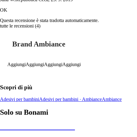
OK
Questa recensione è stata tradotta automaticamente.
tutte le recensioni
(
4
)
Brand Ambiance
Aggiungi
Aggiungi
Aggiungi
Aggiungi
Scopri di più
Adesivi per bambini
Adesivi per bambini · Ambiance
Ambiance
Solo su Bonami
Saldi estivi fino al -40%