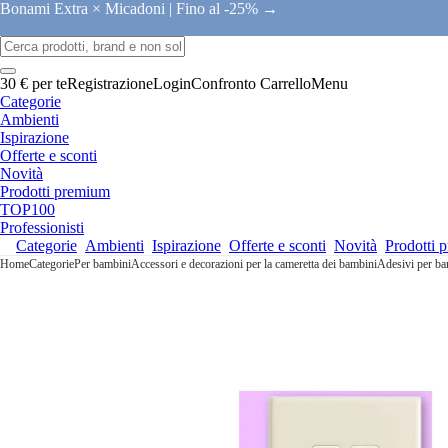
Bonami Extra × Micadoni |
Fino al -25% →
30 € per te
Registrazione
Login
Confronto
Carrello
Menu
Categorie
Ambienti
Ispirazione
Offerte e sconti
Novità
Prodotti premium
TOP100
Professionisti
Categorie
Ambienti
Ispirazione
Offerte e sconti
Novità
Prodotti 
Home
Categorie
Per bambini
Accessori e decorazioni per la cameretta dei bambini
Adesivi per ba