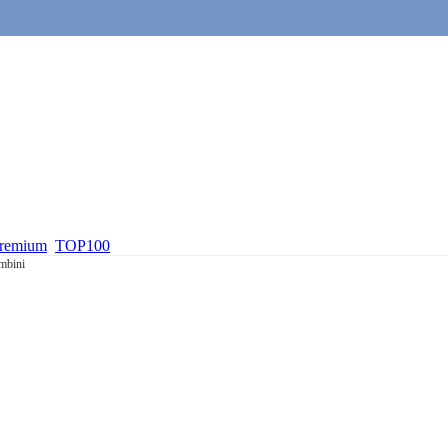
premium
TOP100
mbini