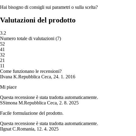
Hai bisogno di consigli sui parametri o sulla scelta?
Valutazioni del prodotto
3.2
Numero totale di valutazioni
(
7
)
5
2
4
1
3
2
2
1
1
1
Come funzionano le recensioni?
I
Ivana K.
Repubblica Ceca
,
24. 1. 2016
Mi piace
Questa recensione è stata tradotta automaticamente.
S
Simona M.
Repubblica Ceca
,
2. 8. 2025
Facile formulazione del prodotto.
Questa recensione è stata tradotta automaticamente.
I
Ignat C.
Romania
,
12. 4. 2025