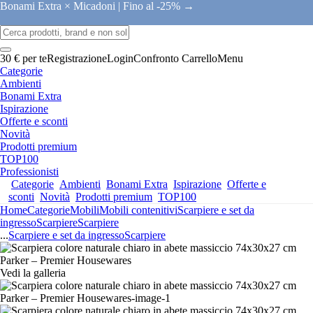
Bonami Extra × Micadoni |
Fino al -25% →
30 € per te
Registrazione
Login
Confronto
Carrello
Menu
Categorie
Ambienti
Bonami Extra
Ispirazione
Offerte e sconti
Novità
Prodotti premium
TOP100
Professionisti
Categorie
Ambienti
Bonami Extra
Ispirazione
Offerte e
sconti
Novità
Prodotti premium
TOP100
Home
Categorie
Mobili
Mobili contenitivi
Scarpiere e set da
ingresso
Scarpiere
Scarpiere
...
Scarpiere e set da ingresso
Scarpiere
Vedi la galleria