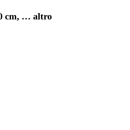
40 cm
, …
altro