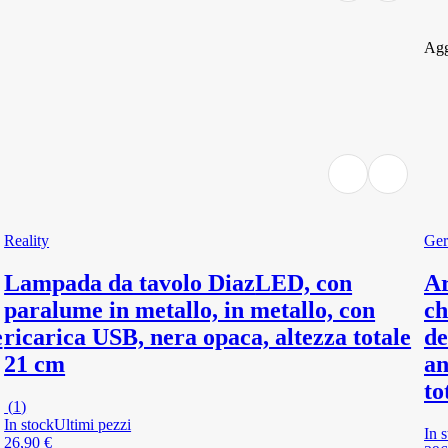
Agg
Reality
Ger
Lampada da tavolo Diaz
LED, con
Ar
paralume in metallo, in metallo, con
ch
e
ricarica USB, nera opaca, altezza totale
de
21 cm
an
to
(
1
)
In stock
Ultimi pezzi
In 
26,90 €