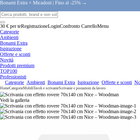
Bonami Extra × Micadoni |
Fino al -25% →
30 € per te
Registrazione
Login
Confronto
Carrello
Menu
Categorie
Ambienti
Bonami Extra
Ispirazione
Offerte e sconti
Novità
Prodotti premium
TOP100
Professionisti
Categorie
Ambienti
Bonami Extra
Ispirazione
Offerte e sconti
No
Home
Categorie
Mobili
Tavoli e scrivanie
Scrivanie e postazioni da lavoro
Vedi la galleria