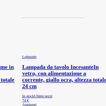
Leitmotiv
ume in
Lampada da tavolo Incesante
In
vetro, con alimentazione a
 totale
corrente, giallo ocra, altezza total
24 cm
In stock
Ultimi pezzi
74 €
Aggiungi