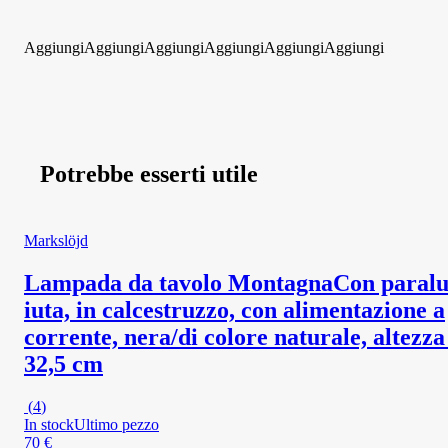
Aggiungi
Aggiungi
Aggiungi
Aggiungi
Aggiungi
Aggiungi
Potrebbe esserti utile
Markslöjd
Lampada da tavolo Montagna
Con paral
iuta, in calcestruzzo, con alimentazione a
corrente, nera/di colore naturale, altezza
32,5 cm
(
4
)
In stock
Ultimo pezzo
70 €