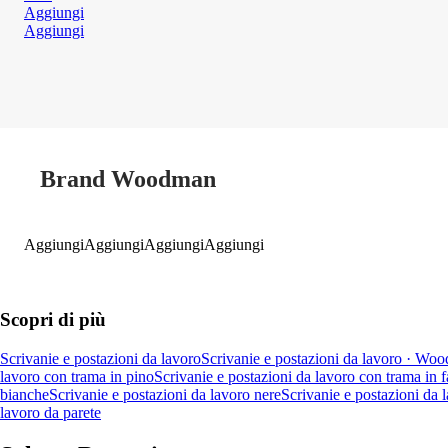
Aggiungi
Aggiungi
Brand Woodman
Aggiungi
Aggiungi
Aggiungi
Aggiungi
Scopri di più
Scrivanie e postazioni da lavoro
Scrivanie e postazioni da lavoro · Wo
lavoro con trama in pino
Scrivanie e postazioni da lavoro con trama in 
bianche
Scrivanie e postazioni da lavoro nere
Scrivanie e postazioni da l
lavoro da parete