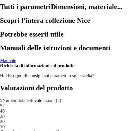
Tutti i parametri
Dimensioni, materiale...
Scopri l'intera collezione Nice
Potrebbe esserti utile
Manuali delle istruzioni e documenti
Manuale
Richiesta di informazioni sul prodotto
Hai bisogno di consigli sui parametri o sulla scelta?
Valutazioni del prodotto
5
Numero totale di valutazioni
(
2
)
5
2
4
0
3
0
2
0
1
0