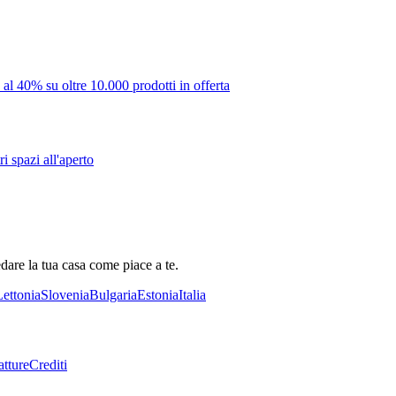
 al 40% su oltre 10.000 prodotti in offerta
i spazi all'aperto
dare la tua casa come piace a te.
Lettonia
Slovenia
Bulgaria
Estonia
Italia
tture
Crediti