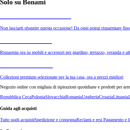
Solo su Bonami
Saldi estivi fino al -40%
Non lasciarti sfuggire questa occasione! Da oggi potrai risparmiare fino
Giardino in saldo
Risparmia ora su mobili e accessori per giardino, terrazzo, veranda e altr
Premium in saldo
Collezioni premium selezionate per la tua casa, ora a prezzi migliori
Negozio online con migliaia di ispirazioni quotidiane e prodotti per arre
Repubblica Ceca
Polonia
Slovacchia
Romania
Ungheria
Croazia
Lituania
Guida agli acquisti
Tutto sugli acquisti
Spedizione e consegna
Reclami e resi
Pagamento e fa