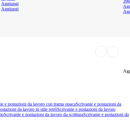
396
Aggiungi
Agg
Aggiungi
Agg
Agg
ie e postazioni da lavoro con trama opaca
Scrivanie e postazioni da
ostazioni da lavoro in stile retrò
Scrivanie e postazioni da lavoro
cio
Scrivanie e postazioni da lavoro da scrittura
Scrivanie e postazioni da