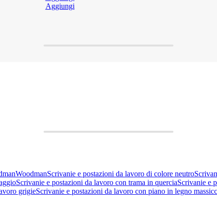
Aggiungi
odman
Woodman
Scrivanie e postazioni da lavoro di colore neutro
Scrivan
faggio
Scrivanie e postazioni da lavoro con trama in quercia
Scrivanie e p
avoro grigie
Scrivanie e postazioni da lavoro con piano in legno massic