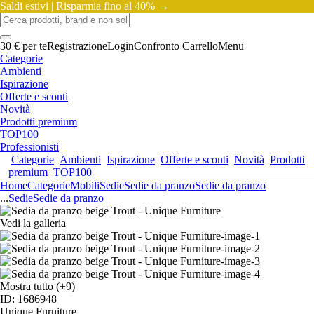
Saldi estivi |
Risparmia fino al 40% →
30 € per te
Registrazione
Login
Confronto
Carrello
Menu
Categorie
Ambienti
Ispirazione
Offerte e sconti
Novità
Prodotti premium
TOP100
Professionisti
Categorie
Ambienti
Ispirazione
Offerte e sconti
Novità
Prodotti
premium
TOP100
Home
Categorie
Mobili
Sedie
Sedie da pranzo
Sedie da pranzo
...
Sedie
Sedie da pranzo
Vedi la galleria
Mostra tutto
(+9)
ID: 1686948
Unique Furniture