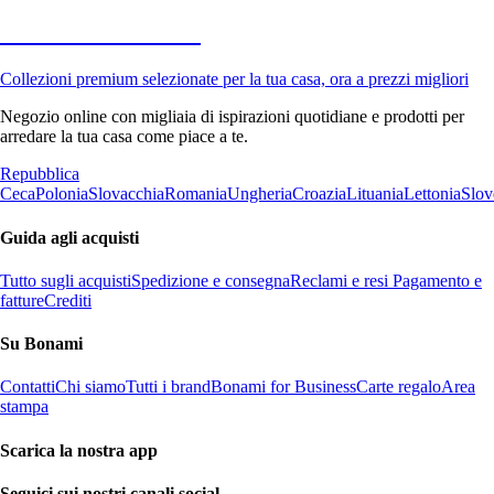
Premium in saldo
Collezioni premium selezionate per la tua casa, ora a prezzi migliori
Negozio online con migliaia di ispirazioni quotidiane e prodotti per
arredare la tua casa come piace a te.
Repubblica
Ceca
Polonia
Slovacchia
Romania
Ungheria
Croazia
Lituania
Lettonia
Slov
Guida agli acquisti
Tutto sugli acquisti
Spedizione e consegna
Reclami e resi
Pagamento e
fatture
Crediti
Su Bonami
Contatti
Chi siamo
Tutti i brand
Bonami for Business
Carte regalo
Area
stampa
Scarica la nostra app
Seguici sui nostri canali social