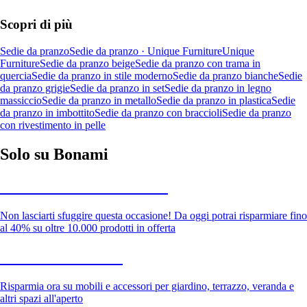
Scopri di più
Sedie da pranzo
Sedie da pranzo · Unique Furniture
Unique
Furniture
Sedie da pranzo beige
Sedie da pranzo con trama in
quercia
Sedie da pranzo in stile moderno
Sedie da pranzo bianche
Sedie
da pranzo grigie
Sedie da pranzo in set
Sedie da pranzo in legno
massiccio
Sedie da pranzo in metallo
Sedie da pranzo in plastica
Sedie
da pranzo in imbottito
Sedie da pranzo con braccioli
Sedie da pranzo
con rivestimento in pelle
Solo su Bonami
Saldi estivi fino al -40%
Non lasciarti sfuggire questa occasione! Da oggi potrai risparmiare fino
al 40% su oltre 10.000 prodotti in offerta
Giardino in saldo
Risparmia ora su mobili e accessori per giardino, terrazzo, veranda e
altri spazi all'aperto