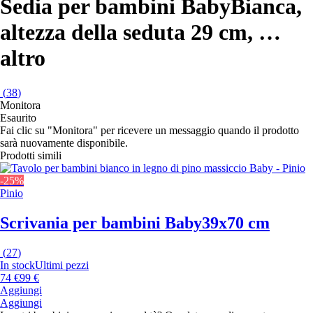
Sedia per bambini Baby
Bianca,
altezza della seduta 29 cm
, …
altro
(
38
)
Monitora
Esaurito
Fai clic su "Monitora" per ricevere un messaggio quando il prodotto
sarà nuovamente disponibile.
Prodotti simili
-25%
Pinio
Scrivania per bambini Baby
39x70 cm
(
27
)
In stock
Ultimi pezzi
74 €
99 €
Aggiungi
Aggiungi