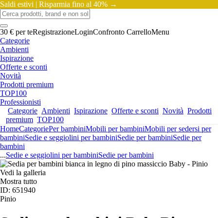
Saldi estivi |
Risparmia fino al 40% →
30 € per te
Registrazione
Login
Confronto
Carrello
Menu
Categorie
Ambienti
Ispirazione
Offerte e sconti
Novità
Prodotti premium
TOP100
Professionisti
Categorie
Ambienti
Ispirazione
Offerte e sconti
Novità
Prodotti
premium
TOP100
Home
Categorie
Per bambini
Mobili per bambini
Mobili per sedersi per
bambini
Sedie e seggiolini per bambini
Sedie per bambini
Sedie per
bambini
...
Sedie e seggiolini per bambini
Sedie per bambini
Vedi la galleria
Mostra tutto
ID: 651940
Pinio