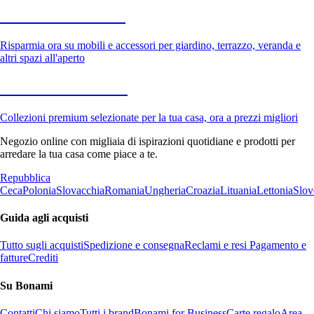
Giardino in saldo
Risparmia ora su mobili e accessori per giardino, terrazzo, veranda e
altri spazi all'aperto
Premium in saldo
Collezioni premium selezionate per la tua casa, ora a prezzi migliori
Negozio online con migliaia di ispirazioni quotidiane e prodotti per
arredare la tua casa come piace a te.
Repubblica
Ceca
Polonia
Slovacchia
Romania
Ungheria
Croazia
Lituania
Lettonia
Slov
Guida agli acquisti
Tutto sugli acquisti
Spedizione e consegna
Reclami e resi
Pagamento e
fatture
Crediti
Su Bonami
Contatti
Chi siamo
Tutti i brand
Bonami for Business
Carte regalo
Area