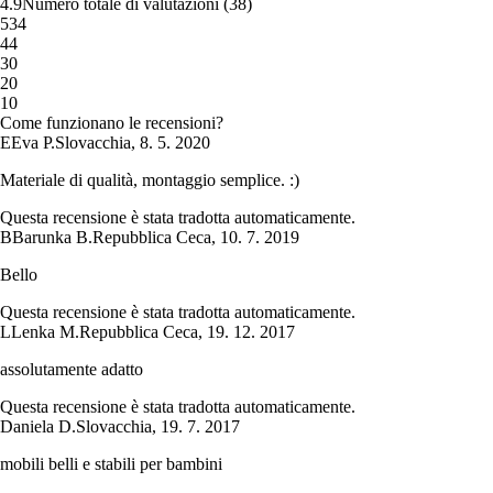
4.9
Numero totale di valutazioni
(
38
)
5
34
4
4
3
0
2
0
1
0
Come funzionano le recensioni?
E
Eva P.
Slovacchia
,
8. 5. 2020
Materiale di qualità, montaggio semplice. :)
Questa recensione è stata tradotta automaticamente.
B
Barunka B.
Repubblica Ceca
,
10. 7. 2019
Bello
Questa recensione è stata tradotta automaticamente.
L
Lenka M.
Repubblica Ceca
,
19. 12. 2017
assolutamente adatto
Questa recensione è stata tradotta automaticamente.
Daniela D.
Slovacchia
,
19. 7. 2017
mobili belli e stabili per bambini