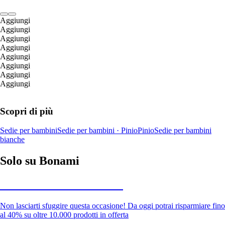
Aggiungi
Aggiungi
Aggiungi
Aggiungi
Aggiungi
Aggiungi
Aggiungi
Aggiungi
Scopri di più
Sedie per bambini
Sedie per bambini · Pinio
Pinio
Sedie per bambini
bianche
Solo su Bonami
Saldi estivi fino al -40%
Non lasciarti sfuggire questa occasione! Da oggi potrai risparmiare fino
al 40% su oltre 10.000 prodotti in offerta