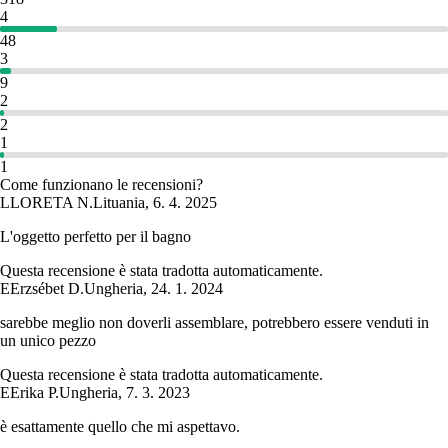
4
48
3
9
2
2
1
1
Come funzionano le recensioni?
L
LORETA N.
Lituania
,
6. 4. 2025
L'oggetto perfetto per il bagno
Questa recensione è stata tradotta automaticamente.
E
Erzsébet D.
Ungheria
,
24. 1. 2024
sarebbe meglio non doverli assemblare, potrebbero essere venduti in
un unico pezzo
Questa recensione è stata tradotta automaticamente.
E
Erika P.
Ungheria
,
7. 3. 2023
è esattamente quello che mi aspettavo.