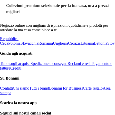
Collezioni premium selezionate per la tua casa, ora a prezzi
migliori
Negozio online con migliaia di ispirazioni quotidiane e prodotti per
arredare la tua casa come piace a te.
Repubblica
Ceca
Polonia
Slovacchia
Romania
Ungheria
Croazia
Lituania
Lettonia
Slov
Guida agli acquisti
Tutto sugli acquisti
Spedizione e consegna
Reclami e resi
Pagamento e
fatture
Crediti
Su Bonami
Contatti
Chi siamo
Tutti i brand
Bonami for Business
Carte regalo
Area
stampa
Scarica la nostra app
Seguici sui nostri canali social