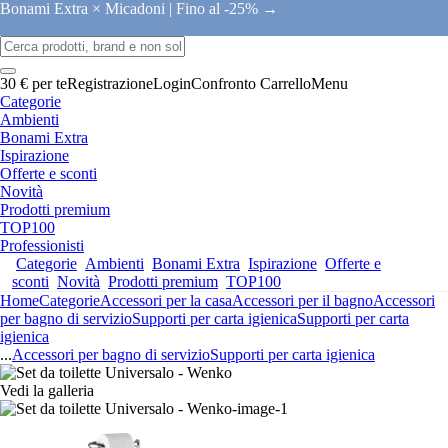
Bonami Extra × Micadoni |
Fino al -25% →
30 € per te
Registrazione
Login
Confronto
Carrello
Menu
Categorie
Ambienti
Bonami Extra
Ispirazione
Offerte e sconti
Novità
Prodotti premium
TOP100
Professionisti
Categorie
Ambienti
Bonami Extra
Ispirazione
Offerte e
sconti
Novità
Prodotti premium
TOP100
Home
Categorie
Accessori per la casa
Accessori per il bagno
Accessori
per bagno di servizio
Supporti per carta igienica
Supporti per carta
igienica
...
Accessori per bagno di servizio
Supporti per carta igienica
Vedi la galleria