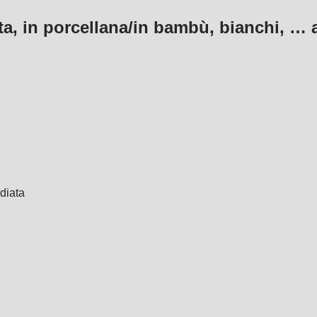
ta, in porcellana/in bambù, bianchi
, …
diata