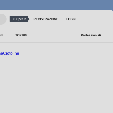
30 € per te
REGISTRAZIONE
LOGIN
ium
TOP100
Professionisti
ne
Ciotoline