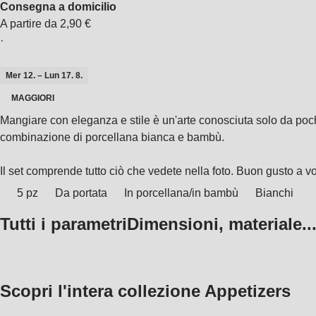
Consegna a domicilio
A partire da 2,90 €
·
Mer 12. – Lun 17. 8.
MAGGIORI
Mangiare con eleganza e stile è un'arte conosciuta solo da poch
combinazione di porcellana bianca e bambù.
Il set comprende tutto ciò che vedete nella foto. Buon gusto a voi 
5 pz
Da portata
In porcellana/in bambù
Bianchi
Tutti i parametri
Dimensioni, materiale..
Scopri l'intera collezione Appetizers