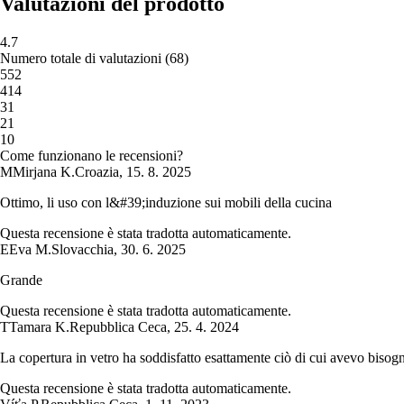
Valutazioni del prodotto
4.7
Numero totale di valutazioni
(
68
)
5
52
4
14
3
1
2
1
1
0
Come funzionano le recensioni?
M
Mirjana K.
Croazia
,
15. 8. 2025
Ottimo, li uso con l&#39;induzione sui mobili della cucina
Questa recensione è stata tradotta automaticamente.
E
Eva M.
Slovacchia
,
30. 6. 2025
Grande
Questa recensione è stata tradotta automaticamente.
T
Tamara K.
Repubblica Ceca
,
25. 4. 2024
La copertura in vetro ha soddisfatto esattamente ciò di cui avevo bisog
Questa recensione è stata tradotta automaticamente.