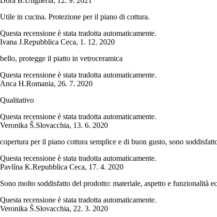
Dóra B.
Ungheria
,
12. 9. 2021
Utile in cucina. Protezione per il piano di cottura.
Questa recensione è stata tradotta automaticamente.
Ivana J.
Repubblica Ceca
,
1. 12. 2020
bello, protegge il piatto in vetroceramica
Questa recensione è stata tradotta automaticamente.
Anca H.
Romania
,
26. 7. 2020
Qualitativo
Questa recensione è stata tradotta automaticamente.
Veronika Š.
Slovacchia
,
13. 6. 2020
copertura per il piano cottura semplice e di buon gusto, sono soddisfatt
Questa recensione è stata tradotta automaticamente.
Pavlína K.
Repubblica Ceca
,
17. 4. 2020
Sono molto soddisfatto del prodotto: materiale, aspetto e funzionalità ec
Questa recensione è stata tradotta automaticamente.
Veronika Š.
Slovacchia
,
22. 3. 2020