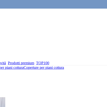
vità
Prodotti premium
TOP100
er piani cottura
Coperture per piani cottura