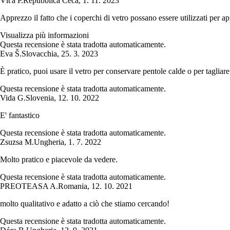
Víťa P.
Repubblica Ceca
,
1. 11. 2023
Apprezzo il fatto che i coperchi di vetro possano essere utilizzati per a
Visualizza più informazioni
Questa recensione è stata tradotta automaticamente.
Eva Š.
Slovacchia
,
25. 3. 2023
È pratico, puoi usare il vetro per conservare pentole calde o per tagliare
Questa recensione è stata tradotta automaticamente.
Vida G.
Slovenia
,
12. 10. 2022
E' fantastico
Questa recensione è stata tradotta automaticamente.
Zsuzsa M.
Ungheria
,
1. 7. 2022
Molto pratico e piacevole da vedere.
Questa recensione è stata tradotta automaticamente.
PREOTEASA A.
Romania
,
12. 10. 2021
molto qualitativo e adatto a ciò che stiamo cercando!
Questa recensione è stata tradotta automaticamente.