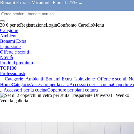
Bonami Extra × Micadoni |
Fino al -25% →
30 € per te
Registrazione
Login
Confronto
Carrello
Menu
Categorie
Ambienti
Bonami Extra
Ispirazione
Offerte e sconti
Novità
Prodotti premium
TOP100
Professionisti
Categorie
Ambienti
Bonami Extra
Ispirazione
Offerte e sconti
No
Home
Categorie
Accessori per la casa
Accessori per la cucina
Coperture p
...
Accessori per la cucina
Coperture per piani cottura
Vedi la galleria