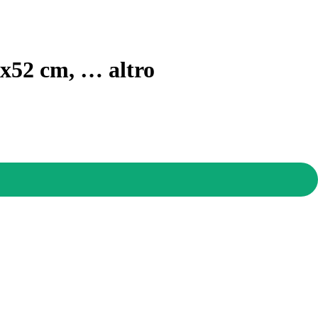
30x52 cm
, …
altro