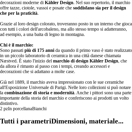
decorazioni moderne di
Kähler Design
. Nel suo repertorio, il marchio
offre tazze, ciotole, vassoi e posate che
soddisfano sia per il design
che per la praticità
.
Grazie al loro design colorato, troveranno posto in un interno che gioca
con tutti i colori dell'arcobaleno, ma allo stesso tempo si adatteranno,
ad esempio, a una baita di legno in montagna.
Chi è il marchio:
Sono passati
più di 175 anni
da quando il primo vaso è stato realizzato
in un piccolo laboratorio di ceramica in una città danese chiamata
Næstved. È stato l'inizio del
marchio di design Kähler Design
, che
da allora è rimasto al passo con i tempi, creando accessori e
decorazioni che si adattano a molte case.
Già nel 1889, il marchio aveva impressionato con le sue ceramiche
all'Esposizione Universale di Parigi. Nelle loro collezioni si può notare
la
combinazione di storia e modernità
. Anche i pittori sono una parte
importante della storia del marchio e conferiscono ai prodotti un volto
distintivo.
2 pz
In porcellana
Bianchi
Tutti i parametri
Dimensioni, materiale...