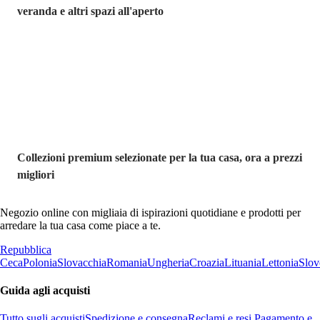
veranda e altri spazi all'aperto
Premium in
saldo
Collezioni premium selezionate per la tua casa, ora a prezzi
migliori
Negozio online con migliaia di ispirazioni quotidiane e prodotti per
arredare la tua casa come piace a te.
Repubblica
Ceca
Polonia
Slovacchia
Romania
Ungheria
Croazia
Lituania
Lettonia
Slov
Guida agli acquisti
Tutto sugli acquisti
Spedizione e consegna
Reclami e resi
Pagamento e