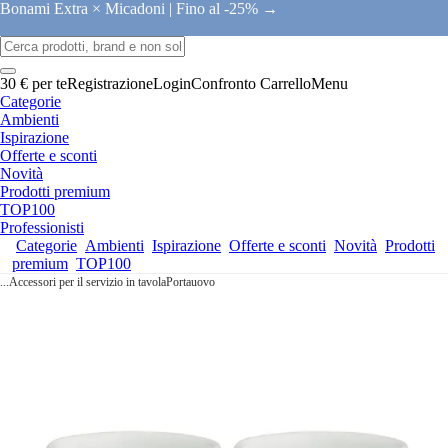
Bonami Extra × Micadoni |
Fino al -25% →
30 € per te
Registrazione
Login
Confronto
Carrello
Menu
Categorie
Ambienti
Ispirazione
Offerte e sconti
Novità
Prodotti premium
TOP100
Professionisti
Categorie
Ambienti
Ispirazione
Offerte e sconti
Novità
Prodotti
premium
TOP100
...
Accessori per il servizio in tavola
Portauovo