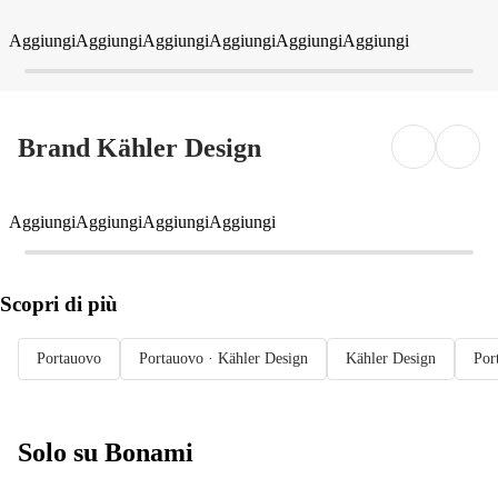
Aggiungi
Aggiungi
Aggiungi
Aggiungi
Aggiungi
Aggiungi
Brand Kähler Design
Aggiungi
Aggiungi
Aggiungi
Aggiungi
Scopri di più
Portauovo
Portauovo · Kähler Design
Kähler Design
Por
Solo su Bonami