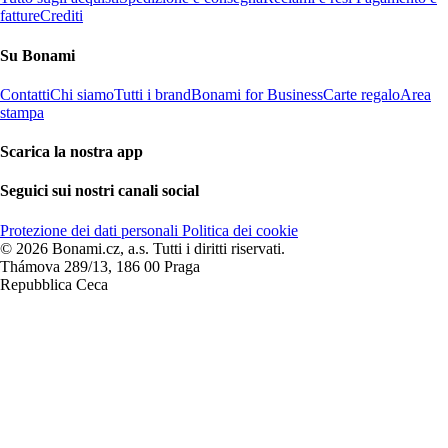
fatture
Crediti
Su Bonami
Contatti
Chi siamo
Tutti i brand
Bonami for Business
Carte regalo
Area
stampa
Scarica la nostra app
Seguici sui nostri canali social
Protezione dei dati personali
Politica dei cookie
© 2026 Bonami.cz, a.s. Tutti i diritti riservati.
Thámova 289/13, 186 00 Praga
Repubblica Ceca