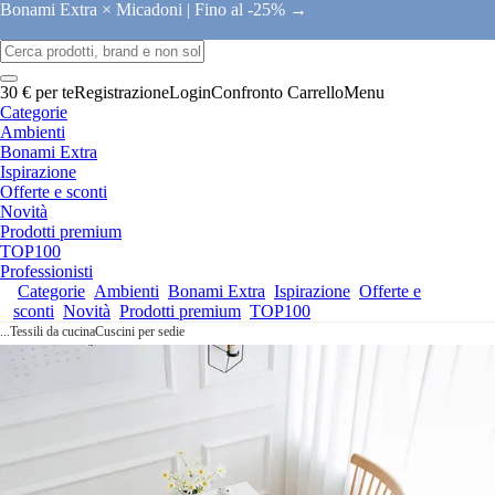
Bonami Extra × Micadoni |
Fino al -25% →
30 € per te
Registrazione
Login
Confronto
Carrello
Menu
Categorie
Ambienti
Bonami Extra
Ispirazione
Offerte e sconti
Novità
Prodotti premium
TOP100
Professionisti
Categorie
Ambienti
Bonami Extra
Ispirazione
Offerte e
sconti
Novità
Prodotti premium
TOP100
...
Tessili da cucina
Cuscini per sedie