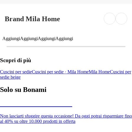
Brand Mila Home
Aggiungi
Aggiungi
Aggiungi
Aggiungi
Scopri di più
Cuscini per sedie
Cuscini per sedie · Mila Home
Mila Home
Cuscini per
sedie beige
Solo su Bonami
Saldi estivi fino al -40%
Non lasciarti sfuggire questa occasione! Da oggi potrai risparmiare fino
al 40% su oltre 10.000 prodotti in offerta