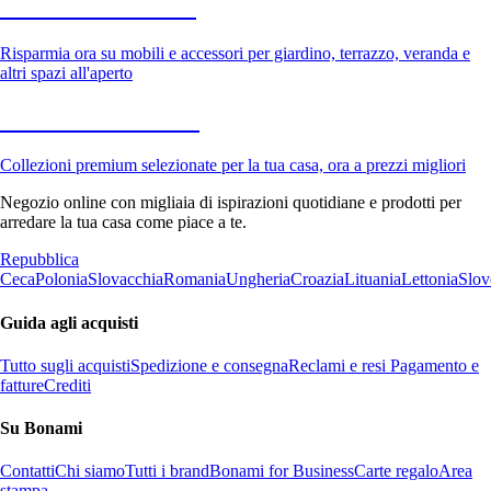
Giardino in saldo
Risparmia ora su mobili e accessori per giardino, terrazzo, veranda e
altri spazi all'aperto
Premium in saldo
Collezioni premium selezionate per la tua casa, ora a prezzi migliori
Negozio online con migliaia di ispirazioni quotidiane e prodotti per
arredare la tua casa come piace a te.
Repubblica
Ceca
Polonia
Slovacchia
Romania
Ungheria
Croazia
Lituania
Lettonia
Slov
Guida agli acquisti
Tutto sugli acquisti
Spedizione e consegna
Reclami e resi
Pagamento e
fatture
Crediti
Su Bonami
Contatti
Chi siamo
Tutti i brand
Bonami for Business
Carte regalo
Area
stampa