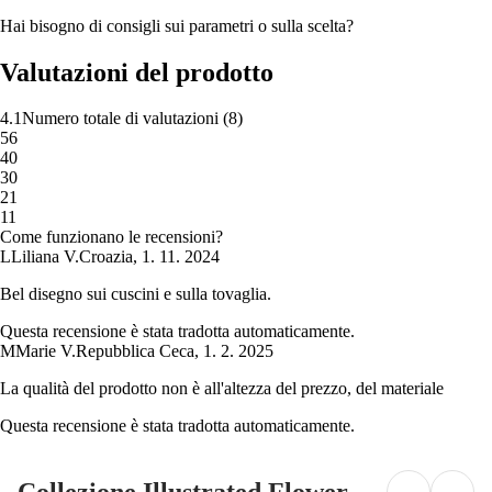
Hai bisogno di consigli sui parametri o sulla scelta?
Valutazioni del prodotto
4.1
Numero totale di valutazioni
(
8
)
5
6
4
0
3
0
2
1
1
1
Come funzionano le recensioni?
L
Liliana V.
Croazia
,
1. 11. 2024
Bel disegno sui cuscini e sulla tovaglia.
Questa recensione è stata tradotta automaticamente.
M
Marie V.
Repubblica Ceca
,
1. 2. 2025
La qualità del prodotto non è all'altezza del prezzo, del materiale
Questa recensione è stata tradotta automaticamente.