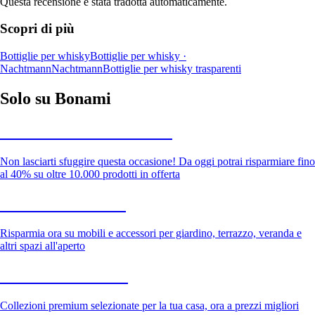
Questa recensione è stata tradotta automaticamente.
Scopri di più
Bottiglie per whisky
Bottiglie per whisky ·
Nachtmann
Nachtmann
Bottiglie per whisky trasparenti
Solo su Bonami
Saldi estivi fino al -40%
Non lasciarti sfuggire questa occasione! Da oggi potrai risparmiare fino
al 40% su oltre 10.000 prodotti in offerta
Giardino in saldo
Risparmia ora su mobili e accessori per giardino, terrazzo, veranda e
altri spazi all'aperto
Premium in saldo
Collezioni premium selezionate per la tua casa, ora a prezzi migliori