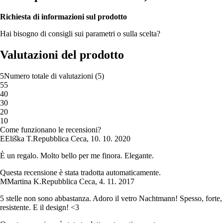
Richiesta di informazioni sul prodotto
Hai bisogno di consigli sui parametri o sulla scelta?
Valutazioni del prodotto
5
Numero totale di valutazioni
(
5
)
5
5
4
0
3
0
2
0
1
0
Come funzionano le recensioni?
E
Eliška T.
Repubblica Ceca
,
10. 10. 2020
È un regalo. Molto bello per me finora. Elegante.
Questa recensione è stata tradotta automaticamente.
M
Martina K.
Repubblica Ceca
,
4. 11. 2017
5 stelle non sono abbastanza. Adoro il vetro Nachtmann! Spesso, forte,
resistente. E il design! <3