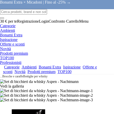
Bonami Extra × Micadoni |
Fino al -25% →
30 € per te
Registrazione
Login
Confronto
Carrello
Menu
Categorie
Ambienti
Bonami Extra
Ispirazione
Offerte e sconti
Novità
Prodotti premium
TOP100
Professionisti
Categorie
Ambienti
Bonami Extra
Ispirazione
Offerte e
sconti
Novità
Prodotti premium
TOP100
...
Brocche e caraffe
Bottiglie per whisky
Vedi la galleria