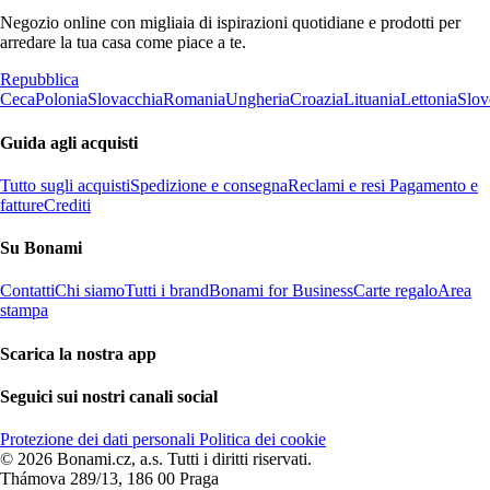
Negozio online con migliaia di ispirazioni quotidiane e prodotti per
arredare la tua casa come piace a te.
Repubblica
Ceca
Polonia
Slovacchia
Romania
Ungheria
Croazia
Lituania
Lettonia
Slov
Guida agli acquisti
Tutto sugli acquisti
Spedizione e consegna
Reclami e resi
Pagamento e
fatture
Crediti
Su Bonami
Contatti
Chi siamo
Tutti i brand
Bonami for Business
Carte regalo
Area
stampa
Scarica la nostra app
Seguici sui nostri canali social
Protezione dei dati personali
Politica dei cookie
© 2026 Bonami.cz, a.s. Tutti i diritti riservati.
Thámova 289/13, 186 00 Praga