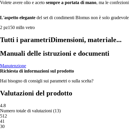
Volete avere olio e aceto
sempre a portata di mano
, ma le confezioni 
L'aspetto elegante
del set di condimenti Blomus non è solo gradevole al
2 pz
150 ml
In vetro
Tutti i parametri
Dimensioni, materiale...
Manuali delle istruzioni e documenti
Manutenzione
Richiesta di informazioni sul prodotto
Hai bisogno di consigli sui parametri o sulla scelta?
Valutazioni del prodotto
4.8
Numero totale di valutazioni
(
13
)
5
12
4
1
3
0