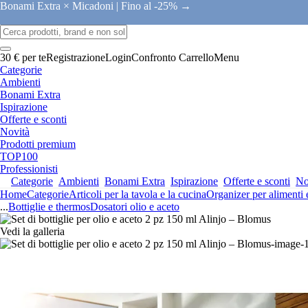
Bonami Extra × Micadoni |
Fino al -25% →
30 € per te
Registrazione
Login
Confronto
Carrello
Menu
Categorie
Ambienti
Bonami Extra
Ispirazione
Offerte e sconti
Novità
Prodotti premium
TOP100
Professionisti
Categorie
Ambienti
Bonami Extra
Ispirazione
Offerte e sconti
No
Home
Categorie
Articoli per la tavola e la cucina
Organizer per alimenti
...
Bottiglie e thermos
Dosatori olio e aceto
Vedi la galleria