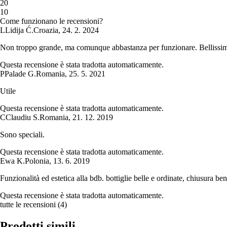
2
0
1
0
Come funzionano le recensioni?
L
Lidija Ć.
Croazia
,
24. 2. 2024
Non troppo grande, ma comunque abbastanza per funzionare. Bellissim
Questa recensione è stata tradotta automaticamente.
P
Palade G.
Romania
,
25. 5. 2021
Utile
Questa recensione è stata tradotta automaticamente.
C
Claudiu S.
Romania
,
21. 12. 2019
Sono speciali.
Questa recensione è stata tradotta automaticamente.
Ewa K.
Polonia
,
13. 6. 2019
Funzionalità ed estetica alla bdb. bottiglie belle e ordinate, chiusura ben 
Questa recensione è stata tradotta automaticamente.
tutte le recensioni
(
4
)
Prodotti simili