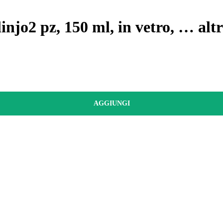
linjo
2 pz, 150 ml, in vetro
, …
alt
AGGIUNGI