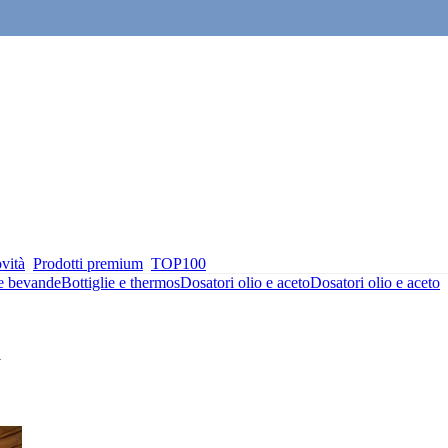
vità
Prodotti premium
TOP100
 e bevande
Bottiglie e thermos
Dosatori olio e aceto
Dosatori olio e aceto