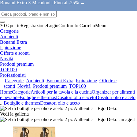
Bonami Extra × Micadoni |
Fino al -25% →
30 € per te
Registrazione
Login
Confronto
Carrello
Menu
Categorie
Ambienti
Bonami Extra
Ispirazione
Offerte e sconti
Novità
Prodotti premium
TOP100
Professionisti
Categorie
Ambienti
Bonami Extra
Ispirazione
Offerte e
sconti
Novità
Prodotti premium
TOP100
Home
Categorie
Articoli per la tavola e la cucina
Organizer per alimenti
e bevande
Bottiglie e thermos
Dosatori olio e aceto
Dosatori olio e aceto
...
Bottiglie e thermos
Dosatori olio e aceto
Vedi la galleria