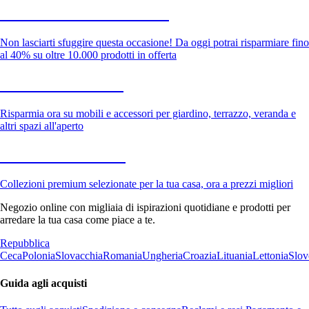
Saldi estivi fino al -40%
Non lasciarti sfuggire questa occasione! Da oggi potrai risparmiare fino
al 40% su oltre 10.000 prodotti in offerta
Giardino in saldo
Risparmia ora su mobili e accessori per giardino, terrazzo, veranda e
altri spazi all'aperto
Premium in saldo
Collezioni premium selezionate per la tua casa, ora a prezzi migliori
Negozio online con migliaia di ispirazioni quotidiane e prodotti per
arredare la tua casa come piace a te.
Repubblica
Ceca
Polonia
Slovacchia
Romania
Ungheria
Croazia
Lituania
Lettonia
Slov
Guida agli acquisti