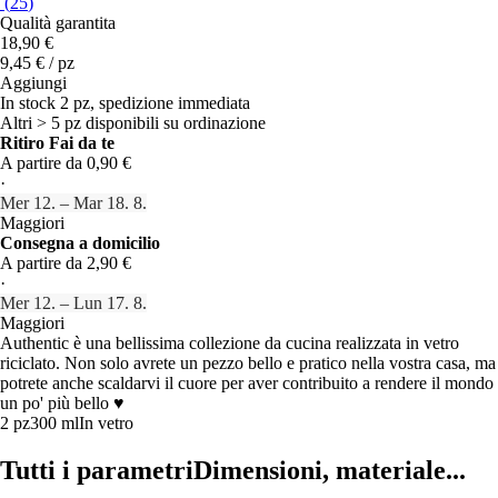
(
25
)
Qualità garantita
18,90 €
9,45 € / pz
Aggiungi
In stock 2 pz, spedizione immediata
Altri > 5 pz disponibili su ordinazione
Ritiro Fai da te
A partire da 0,90 €
·
Mer 12. – Mar 18. 8.
Maggiori
Consegna a domicilio
A partire da 2,90 €
·
Mer 12. – Lun 17. 8.
Maggiori
Authentic è una bellissima collezione da cucina realizzata in vetro
riciclato. Non solo avrete un pezzo bello e pratico nella vostra casa, ma
potrete anche scaldarvi il cuore per aver contribuito a rendere il mondo
un po' più bello ♥
2 pz
300 ml
In vetro
Tutti i parametri
Dimensioni, materiale...