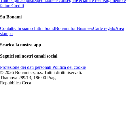
Tutto sugli acquisti
Spedizione e consegna
Reclami e resi
Pagamento e
fatture
Crediti
Su Bonami
Contatti
Chi siamo
Tutti i brand
Bonami for Business
Carte regalo
Area
stampa
Scarica la nostra app
Seguici sui nostri canali social
Protezione dei dati personali
Politica dei cookie
© 2026 Bonami.cz, a.s. Tutti i diritti riservati.
Thámova 289/13, 186 00 Praga
Repubblica Ceca