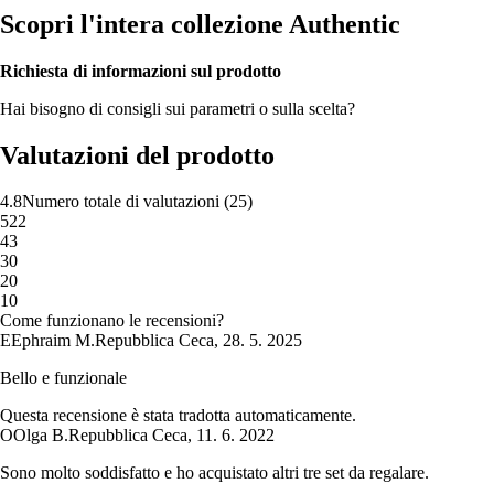
Scopri l'intera collezione Authentic
Richiesta di informazioni sul prodotto
Hai bisogno di consigli sui parametri o sulla scelta?
Valutazioni del prodotto
4.8
Numero totale di valutazioni
(
25
)
5
22
4
3
3
0
2
0
1
0
Come funzionano le recensioni?
E
Ephraim M.
Repubblica Ceca
,
28. 5. 2025
Bello e funzionale
Questa recensione è stata tradotta automaticamente.
O
Olga B.
Repubblica Ceca
,
11. 6. 2022
Sono molto soddisfatto e ho acquistato altri tre set da regalare.