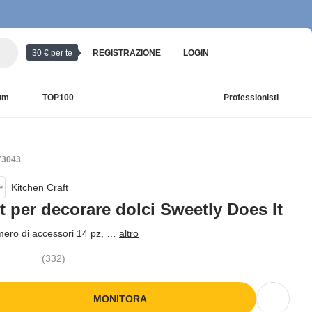
30 € per te
REGISTRAZIONE
LOGIN
ium
TOP100
Professionisti
73043
Kitchen Craft
t per decorare dolci Sweetly Does It
ero di accessori 14 pz
, …
altro
(
332
)
MONITORA