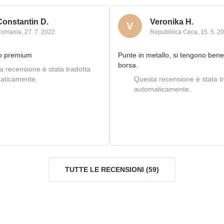
Constantin D.
Veronika H.
V
Romania
,
27. 7. 2022
Repubblica Ceca
,
15. 5. 2
to premium
Punte in metallo, si tengono bene
borsa.
 recensione è stata tradotta
aticamente.
Questa recensione è stata t
automaticamente.
TUTTE LE RECENSIONI
(
59
)