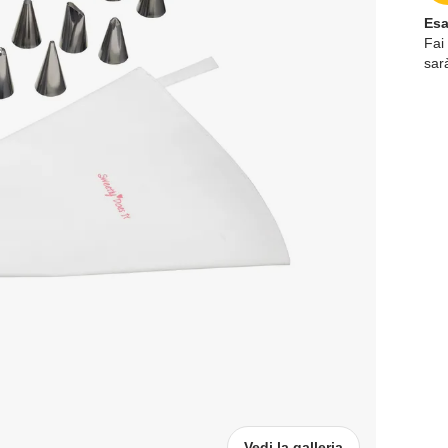
Esa
Fai
sar
Vedi la galleria