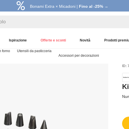
Bonami Extra × Micadoni |
Fino al -25% →
Ispirazione
Offerte e sconti
Novità
Prodotti prem
in forno
Utensili da pasticceria
Accessori per decorazioni
ID: 
Ki
Num