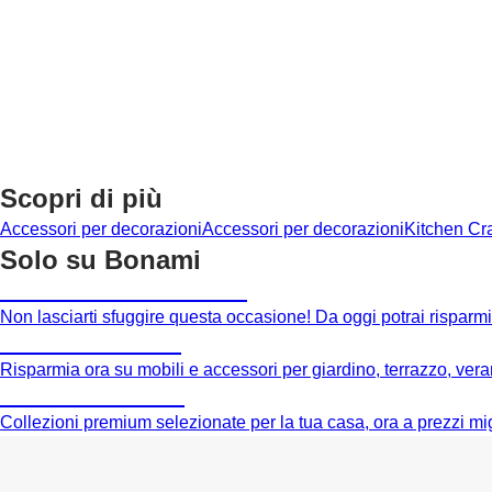
AGGIUNGI
AGGIUNGI
Scopri di più
Accessori per decorazioni
Accessori per decorazioni
Kitchen Cra
Solo su Bonami
Saldi estivi fino al -40%
Non lasciarti sfuggire questa occasione! Da oggi potrai risparmia
Giardino in saldo
Risparmia ora su mobili e accessori per giardino, terrazzo, veran
Premium in saldo
Collezioni premium selezionate per la tua casa, ora a prezzi mig