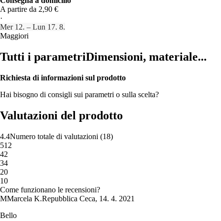
Consegna a domicilio
A partire da 2,90 €
·
Mer 12. – Lun 17. 8.
Maggiori
Tutti i parametri
Dimensioni, materiale...
Richiesta di informazioni sul prodotto
Hai bisogno di consigli sui parametri o sulla scelta?
Valutazioni del prodotto
4.4
Numero totale di valutazioni
(
18
)
5
12
4
2
3
4
2
0
1
0
Come funzionano le recensioni?
M
Marcela K.
Repubblica Ceca
,
14. 4. 2021
Bello