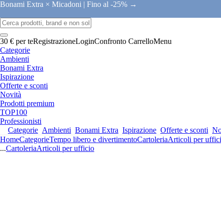
Bonami Extra × Micadoni |
Fino al -25% →
30 € per te
Registrazione
Login
Confronto
Carrello
Menu
Categorie
Ambienti
Bonami Extra
Ispirazione
Offerte e sconti
Novità
Prodotti premium
TOP100
Professionisti
Categorie
Ambienti
Bonami Extra
Ispirazione
Offerte e sconti
No
Home
Categorie
Tempo libero e divertimento
Cartoleria
Articoli per uffic
...
Cartoleria
Articoli per ufficio