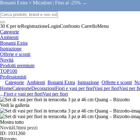
Bonami Extra × Micadoni |
Fino al -25% →
30 € per te
Registrazione
Login
Confronto
Carrello
Menu
Categorie
Ambienti
Bonami Extra
Ispirazione
Offerte e sconti
Novità
Prodotti premium
TOP100
Professionisti
Categorie
Ambienti
Bonami Extra
Ispirazione
Offerte e sconti
No
Home
Categorie
Decorazioni
Fiori e vasi per fiori
Vasi per fiori
Vasi per fi
...
Fiori e vasi per fiori
Vasi per fiori
Vedi la galleria
Mostra tutto
Novità
Ultimi pezzi
ID: 1931260
Bizzotto