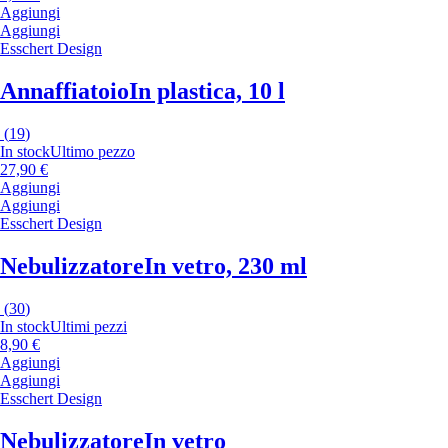
Aggiungi
Aggiungi
Esschert Design
Annaffiatoio
In plastica, 10 l
(
19
)
In stock
Ultimo pezzo
27,90 €
Aggiungi
Aggiungi
Esschert Design
Nebulizzatore
In vetro, 230 ml
(
30
)
In stock
Ultimi pezzi
8,90 €
Aggiungi
Aggiungi
Esschert Design
Nebulizzatore
In vetro