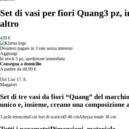
Set di vasi per fiori Quang
3 pz, 
altro
439 €
Desidero pagare in 3 rate senza interessi
Aggiungi
In stock 5 pz, spedizione immediata
Consegna a domicilio
A partire da 49,99 €
·
Dal Lun 17. 8.
Maggiori
Set di tre vasi da fiori “Quang” del marchio
unico e, insieme, creano una composizione a
3 pz
In terracotta
Con fori di scarico
Ø 46 cm
Altezza totale 38 cm
Tutti i parametri
Dimensioni, materiale...