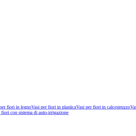
per fiori in legno
Vasi per fiori in plastica
Vasi per fiori in calcestruzzo
Vas
 fiori con sistema di auto-irrigazione