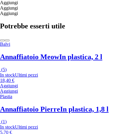
Aggiungi
Aggiungi
Aggiungi
Potrebbe esserti utile
Balvi
Annaffiatoio Meow
In plastica, 2 l
(
5
)
In stock
Ultimi pezzi
18,40 €
Aggiungi
Aggiungi
Plastia
Annaffiatoio Pierre
In plastica, 1,8 l
(
1
)
In stock
Ultimi pezzi
5,70 €