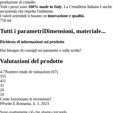
produzione di cristallo.
Tutti i pezzi sono
100% made in Italy
. La Cristalleria Italiana è anche
un'azienda che rispetta l'ambiente.
I valori aziendali si basano su
innovazione e qualità
.
750 ml
Tutti i parametri
Dimensioni, materiale...
Richiesta di informazioni sul prodotto
Hai bisogno di consigli sui parametri o sulla scelta?
Valutazioni del prodotto
4.7
Numero totale di valutazioni
(
67
)
5
55
4
11
3
1
2
0
1
0
Come funzionano le recensioni?
P
Porim E.
Romania
,
4. 3. 2023
Sono esattamente ciò che stiamo cercando.