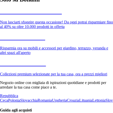
Saldi estivi fino al -40%
Non lasciarti sfuggire questa occasione! Da oggi potrai risparmiare fino
al 40% su oltre 10.000 prodotti in offerta
Giardino in saldo
Risparmia ora su mobili e accessori per giardino, terrazzo, veranda e
altri spazi all'aperto
Premium in saldo
Collezioni premium selezionate per la tua casa, ora a prezzi migliori
Negozio online con migliaia di ispirazioni quotidiane e prodotti per
arredare la tua casa come piace a te.
Repubblica
Ceca
Polonia
Slovacchia
Romania
Ungheria
Croazia
Lituania
Lettonia
Slov
Guida agli acquisti