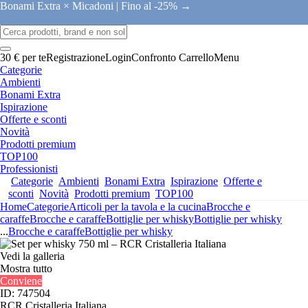
Bonami Extra × Micadoni |
Fino al -25% →
30 € per te
Registrazione
Login
Confronto
Carrello
Menu
Categorie
Ambienti
Bonami Extra
Ispirazione
Offerte e sconti
Novità
Prodotti premium
TOP100
Professionisti
Categorie
Ambienti
Bonami Extra
Ispirazione
Offerte e
sconti
Novità
Prodotti premium
TOP100
Home
Categorie
Articoli per la tavola e la cucina
Brocche e
caraffe
Brocche e caraffe
Bottiglie per whisky
Bottiglie per whisky
...
Brocche e caraffe
Bottiglie per whisky
Vedi la galleria
Mostra tutto
Conviene
ID: 747504
RCR Cristalleria Italiana