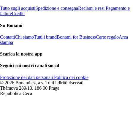
Tutto sugli acquisti
Spedizione e consegna
Reclami e resi
Pagamento e
fatture
Crediti
Su Bonami
Contatti
Chi siamo
Tutti i brand
Bonami for Business
Carte regalo
Area
stampa
Scarica la nostra app
Seguici sui nostri canali social
Protezione dei dati personali
Politica dei cookie
© 2026 Bonami.cz, a.s. Tutti i diritti riservati.
Thámova 289/13, 186 00 Praga
Repubblica Ceca