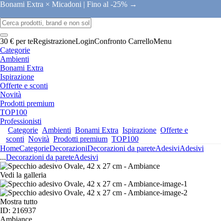
Bonami Extra × Micadoni |
Fino al -25% →
30 € per te
Registrazione
Login
Confronto
Carrello
Menu
Categorie
Ambienti
Bonami Extra
Ispirazione
Offerte e sconti
Novità
Prodotti premium
TOP100
Professionisti
Categorie
Ambienti
Bonami Extra
Ispirazione
Offerte e
sconti
Novità
Prodotti premium
TOP100
Home
Categorie
Decorazioni
Decorazioni da parete
Adesivi
Adesivi
...
Decorazioni da parete
Adesivi
Vedi la galleria
Mostra tutto
ID: 216937
Ambiance