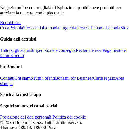
Negozio online con migliaia di ispirazioni quotidiane e prodotti per
arredare la tua casa come piace a te.
Repubblica
Ceca
Polonia
Slovacchia
Romania
Ungheria
Croazia
Lituania
Lettonia
Slov
Guida agli acquisti
Tutto sugli acquisti
Spedizione e consegna
Reclami e resi
Pagamento e
fatture
Crediti
Su Bonami
Contatti
Chi siamo
Tutti i brand
Bonami for Business
Carte regalo
Area
stampa
Scarica la nostra app
Seguici sui nostri canali social
Protezione dei dati personali
Politica dei cookie
© 2026 Bonami.cz, a.s. Tutti i diritti riservati.
Thámova 289/13, 186 00 Praga