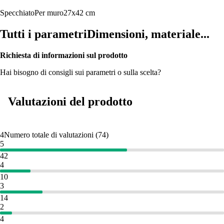
Specchiato
Per muro
27x42 cm
Tutti i parametri
Dimensioni, materiale...
Richiesta di informazioni sul prodotto
Hai bisogno di consigli sui parametri o sulla scelta?
Valutazioni del prodotto
4
Numero totale di valutazioni
(
74
)
5
42
4
10
3
14
2
4