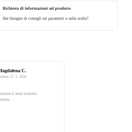
Richiesta di informazioni sul prodotto
Hai bisogno di consigli sui parametri o sulla scelta?
Magdalena C.
olonia
,
27. 2. 2026
nsione è stata tradotta
mente.