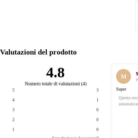
Valutazioni del prodotto
4.8
M
P
Numero totale di valutazioni
(
4
)
Super
5
3
Questa rece
4
1
automatica
3
0
2
0
1
0