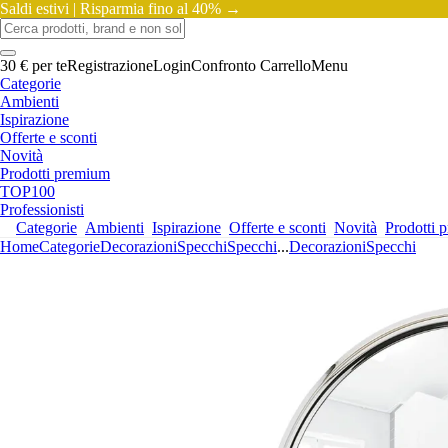
Saldi estivi |
Risparmia fino al 40% →
30 € per te
Registrazione
Login
Confronto
Carrello
Menu
Categorie
Ambienti
Ispirazione
Offerte e sconti
Novità
Prodotti premium
TOP100
Professionisti
Categorie
Ambienti
Ispirazione
Offerte e sconti
Novità
Prodotti 
Home
Categorie
Decorazioni
Specchi
Specchi
...
Decorazioni
Specchi