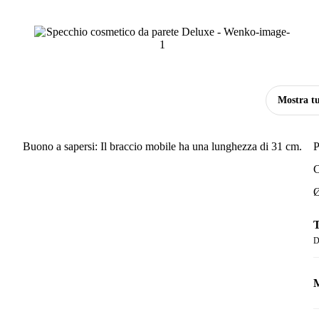
Mostra tu
Buono a sapersi: Il braccio mobile ha una lunghezza di 31 cm.
P
C
Ø
T
D
M
M