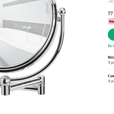
(
4
)
77
In 
Riti
A pa
Con
A pa