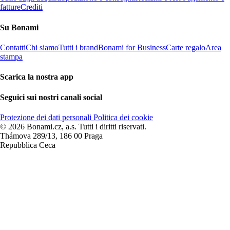
fatture
Crediti
Su Bonami
Contatti
Chi siamo
Tutti i brand
Bonami for Business
Carte regalo
Area
stampa
Scarica la nostra app
Seguici sui nostri canali social
Protezione dei dati personali
Politica dei cookie
© 2026 Bonami.cz, a.s. Tutti i diritti riservati.
Thámova 289/13, 186 00 Praga
Repubblica Ceca