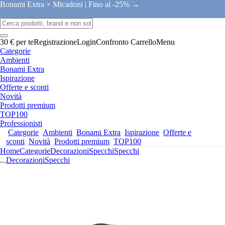
Bonami Extra × Micadoni |
Fino al -25% →
30 € per te
Registrazione
Login
Confronto
Carrello
Menu
Categorie
Ambienti
Bonami Extra
Ispirazione
Offerte e sconti
Novità
Prodotti premium
TOP100
Professionisti
Categorie
Ambienti
Bonami Extra
Ispirazione
Offerte e
sconti
Novità
Prodotti premium
TOP100
Home
Categorie
Decorazioni
Specchi
Specchi
...
Decorazioni
Specchi