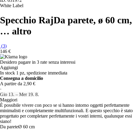
ID: 631972
White Label
Specchio Raj
Da parete, ø 60 cm
,
…
altro
(
3
)
146 €
Desidero pagare in 3 rate senza interessi
Aggiungi
In stock 1 pz, spedizione immediata
Consegna a domicilio
A partire da 2,90 €
·
Gio 13. – Mer 19. 8.
Maggiori
È possibile vivere con poco se si hanno intorno oggetti perfettamente
minimalisti e completamente multifunzionali. E questo specchio è stato
progettato per completare perfettamente i vostri interni, qualunque essi
siano!
Da parete
Ø 60 cm