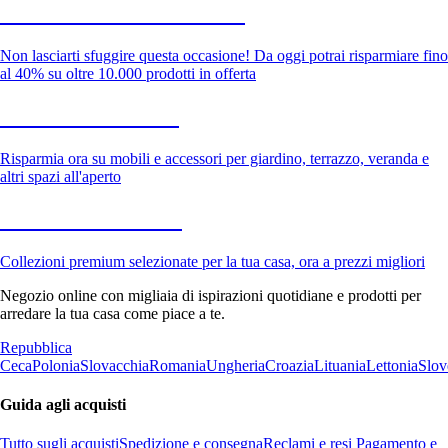
Saldi estivi fino al -40%
Non lasciarti sfuggire questa occasione! Da oggi potrai risparmiare fino
al 40% su oltre 10.000 prodotti in offerta
Giardino in saldo
Risparmia ora su mobili e accessori per giardino, terrazzo, veranda e
altri spazi all'aperto
Premium in saldo
Collezioni premium selezionate per la tua casa, ora a prezzi migliori
Negozio online con migliaia di ispirazioni quotidiane e prodotti per
arredare la tua casa come piace a te.
Repubblica
Ceca
Polonia
Slovacchia
Romania
Ungheria
Croazia
Lituania
Lettonia
Slov
Guida agli acquisti
Tutto sugli acquisti
Spedizione e consegna
Reclami e resi
Pagamento e