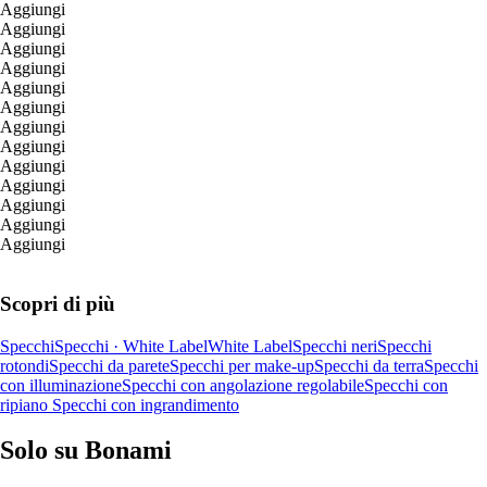
Aggiungi
Aggiungi
Aggiungi
Aggiungi
Aggiungi
Aggiungi
Aggiungi
Aggiungi
Aggiungi
Aggiungi
Aggiungi
Aggiungi
Aggiungi
Scopri di più
Specchi
Specchi · White Label
White Label
Specchi neri
Specchi
rotondi
Specchi da parete
Specchi per make-up
Specchi da terra
Specchi
con illuminazione
Specchi con angolazione regolabile
Specchi con
ripiano
Specchi con ingrandimento
Solo su Bonami