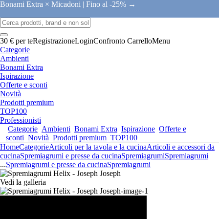
Bonami Extra × Micadoni |
Fino al -25% →
30 € per te
Registrazione
Login
Confronto
Carrello
Menu
Categorie
Ambienti
Bonami Extra
Ispirazione
Offerte e sconti
Novità
Prodotti premium
TOP100
Professionisti
Categorie
Ambienti
Bonami Extra
Ispirazione
Offerte e
sconti
Novità
Prodotti premium
TOP100
Home
Categorie
Articoli per la tavola e la cucina
Articoli e accessori da
cucina
Spremiagrumi e presse da cucina
Spremiagrumi
Spremiagrumi
...
Spremiagrumi e presse da cucina
Spremiagrumi
Vedi la galleria