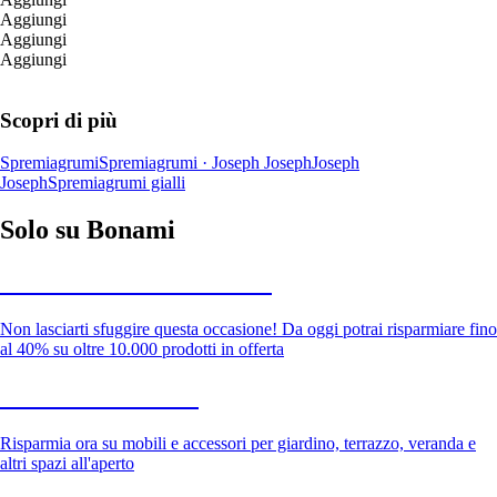
Aggiungi
Aggiungi
Aggiungi
Scopri di più
Spremiagrumi
Spremiagrumi · Joseph Joseph
Joseph
Joseph
Spremiagrumi gialli
Solo su Bonami
Saldi estivi fino al -40%
Non lasciarti sfuggire questa occasione! Da oggi potrai risparmiare fino
al 40% su oltre 10.000 prodotti in offerta
Giardino in saldo
Risparmia ora su mobili e accessori per giardino, terrazzo, veranda e
altri spazi all'aperto