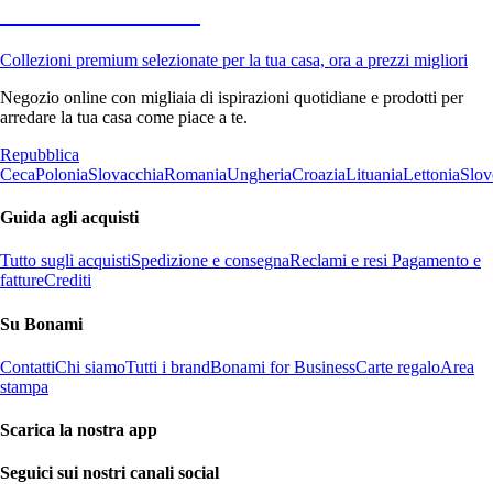
Premium in saldo
Collezioni premium selezionate per la tua casa, ora a prezzi migliori
Negozio online con migliaia di ispirazioni quotidiane e prodotti per
arredare la tua casa come piace a te.
Repubblica
Ceca
Polonia
Slovacchia
Romania
Ungheria
Croazia
Lituania
Lettonia
Slov
Guida agli acquisti
Tutto sugli acquisti
Spedizione e consegna
Reclami e resi
Pagamento e
fatture
Crediti
Su Bonami
Contatti
Chi siamo
Tutti i brand
Bonami for Business
Carte regalo
Area
stampa
Scarica la nostra app
Seguici sui nostri canali social