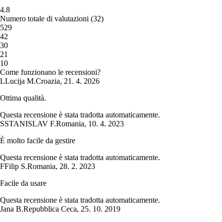
4.8
Numero totale di valutazioni
(
32
)
5
29
4
2
3
0
2
1
1
0
Come funzionano le recensioni?
L
Lucija M.
Croazia
,
21. 4. 2026
Ottima qualità.
Questa recensione è stata tradotta automaticamente.
S
STANISLAV F.
Romania
,
10. 4. 2023
È molto facile da gestire
Questa recensione è stata tradotta automaticamente.
F
Filip S.
Romania
,
28. 2. 2023
Facile da usare
Questa recensione è stata tradotta automaticamente.
Jana B.
Repubblica Ceca
,
25. 10. 2019