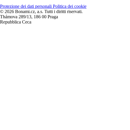
Protezione dei dati personali
Politica dei cookie
© 2026 Bonami.cz, a.s. Tutti i diritti riservati.
Thámova 289/13, 186 00 Praga
Repubblica Ceca