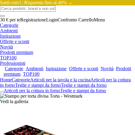
Saldi estivi |
Risparmia fino al 40% →
30 € per te
Registrazione
Login
Confronto
Carrello
Menu
Categorie
Ambienti
Ispirazione
Offerte e sconti
Novità
Prodotti premium
TOP100
Professionisti
Categorie
Ambienti
Ispirazione
Offerte e sconti
Novità
Prodotti
premium
TOP100
Home
Categorie
Articoli per la tavola e la cucina
Articoli per la cottura
in forno
Teglie e stampi da forno
Teglie e stampi da forno
...
Articoli per la cottura in forno
Teglie e stampi da forno
Vedi la galleria