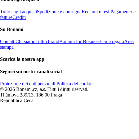
Tutto sugli acquisti
Spedizione e consegna
Reclami e resi
Pagamento e
fatture
Crediti
Su Bonami
Contatti
Chi siamo
Tutti i brand
Bonami for Business
Carte regalo
Area
stampa
Scarica la nostra app
Seguici sui nostri canali social
Protezione dei dati personali
Politica dei cookie
© 2026 Bonami.cz, a.s. Tutti i diritti riservati.
Thámova 289/13, 186 00 Praga
Repubblica Ceca