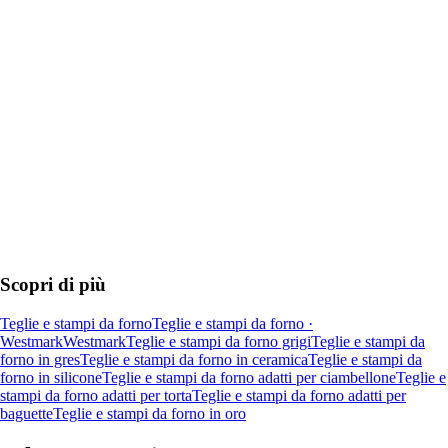
AGGIUNGI
Scopri di più
Teglie e stampi da forno
Teglie e stampi da forno ·
Westmark
Westmark
Teglie e stampi da forno grigi
Teglie e stampi da
forno in gres
Teglie e stampi da forno in ceramica
Teglie e stampi da
forno in silicone
Teglie e stampi da forno adatti per ciambellone
Teglie e
stampi da forno adatti per torta
Teglie e stampi da forno adatti per
baguette
Teglie e stampi da forno in oro