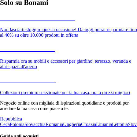
Solo su Bonami
Saldi estivi fino al -40%
Non lasciarti sfuggire questa occasione! Da oggi potrai risparmiare fino
al 40% su oltre 10.000 prodotti in offerta
Giardino in saldo
Risparmia ora su mobili e accessori per giardino, terrazzo, veranda e
altri spazi all'aperto
Premium in saldo
Collezioni premium selezionate per la tua casa, ora a prezzi migliori
Negozio online con migliaia di ispirazioni quotidiane e prodotti per
arredare la tua casa come piace a te.
Repubblica
Ceca
Polonia
Slovacchia
Romania
Ungheria
Croazia
Lituania
Lettonia
Slov
Guida agli acquisti