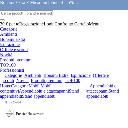
Bonami Extra × Micadoni |
Fino al -25% →
30 € per te
Registrazione
Login
Confronto
Carrello
Menu
Categorie
Ambienti
Bonami Extra
Ispirazione
Offerte e sconti
Novità
Prodotti premium
TOP100
Professionisti
Categorie
Ambienti
Bonami Extra
Ispirazione
Offerte e
sconti
Novità
Prodotti premium
TOP100
Home
Categorie
Mobili
Mobili
...
Appendiabiti e
contenitivi
Appendiabiti e attaccapanni
Stand
attaccapanni
Stand
appendiabiti
Stand appendiabiti
appendiabiti
ID: 725904
Premier Housewares