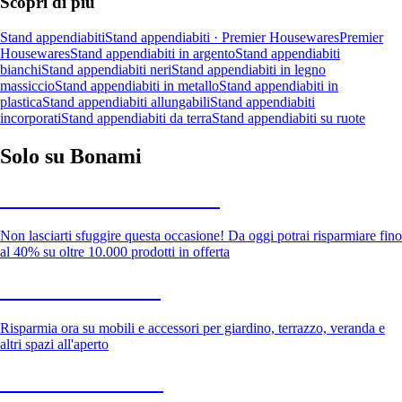
Scopri di più
Stand appendiabiti
Stand appendiabiti · Premier Housewares
Premier
Housewares
Stand appendiabiti in argento
Stand appendiabiti
bianchi
Stand appendiabiti neri
Stand appendiabiti in legno
massiccio
Stand appendiabiti in metallo
Stand appendiabiti in
plastica
Stand appendiabiti allungabili
Stand appendiabiti
incorporati
Stand appendiabiti da terra
Stand appendiabiti su ruote
Solo su Bonami
Saldi estivi fino al -40%
Non lasciarti sfuggire questa occasione! Da oggi potrai risparmiare fino
al 40% su oltre 10.000 prodotti in offerta
Giardino in saldo
Risparmia ora su mobili e accessori per giardino, terrazzo, veranda e
altri spazi all'aperto
Premium in saldo