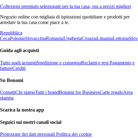
Collezioni premium selezionate per la tua casa, ora a prezzi migliori
Negozio online con migliaia di ispirazioni quotidiane e prodotti per
arredare la tua casa come piace a te.
Repubblica
Ceca
Polonia
Slovacchia
Romania
Ungheria
Croazia
Lituania
Lettonia
Slov
Guida agli acquisti
Tutto sugli acquisti
Spedizione e consegna
Reclami e resi
Pagamento e
fatture
Crediti
Su Bonami
Contatti
Chi siamo
Tutti i brand
Bonami for Business
Carte regalo
Area
stampa
Scarica la nostra app
Seguici sui nostri canali social
Protezione dei dati personali
Politica dei cookie