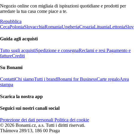
Negozio online con migliaia di ispirazioni quotidiane e prodotti per
arredare la tua casa come piace a te.
Repubblica
Ceca
Polonia
Slovacchia
Romania
Ungheria
Croazia
Lituania
Lettonia
Slov
Guida agli acquisti
Tutto sugli acquisti
Spedizione e consegna
Reclami e resi
Pagamento e
fatture
Crediti
Su Bonami
Contatti
Chi siamo
Tutti i brand
Bonami for Business
Carte regalo
Area
stampa
Scarica la nostra app
Seguici sui nostri canali social
Protezione dei dati personali
Politica dei cookie
© 2026 Bonami.cz, a.s. Tutti i diritti riservati.
Thámova 289/13, 186 00 Praga