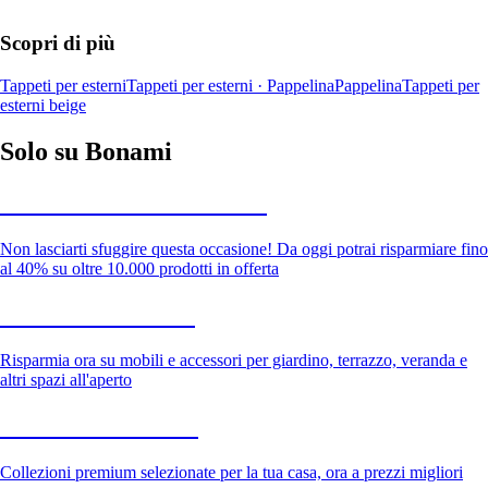
Scopri di più
Tappeti per esterni
Tappeti per esterni · Pappelina
Pappelina
Tappeti per
esterni beige
Solo su Bonami
Saldi estivi fino al -40%
Non lasciarti sfuggire questa occasione! Da oggi potrai risparmiare fino
al 40% su oltre 10.000 prodotti in offerta
Giardino in saldo
Risparmia ora su mobili e accessori per giardino, terrazzo, veranda e
altri spazi all'aperto
Premium in saldo
Collezioni premium selezionate per la tua casa, ora a prezzi migliori