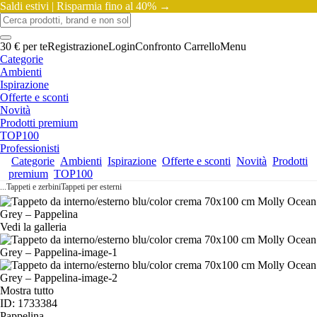
Saldi estivi |
Risparmia fino al 40% →
30 € per te
Registrazione
Login
Confronto
Carrello
Menu
Categorie
Ambienti
Ispirazione
Offerte e sconti
Novità
Prodotti premium
TOP100
Professionisti
Categorie
Ambienti
Ispirazione
Offerte e sconti
Novità
Prodotti
premium
TOP100
...
Tappeti e zerbini
Tappeti per esterni
Vedi la galleria
Mostra tutto
ID: 1733384
Pappelina