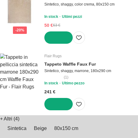
Sintetico, shaggy, color crema, 80x150 cm
In stock
Ultimi pezzi
50 €
63 €
-20%
AGGIUNGI
Flair Rugs
Tappeto Waffle Faux Fur
Sintetico, shaggy, marrone, 180x290 cm
(
1
)
In stock
Ultimo pezzo
241 €
AGGIUNGI
+
Altri (4)
Sintetica
Beige
80x150 cm