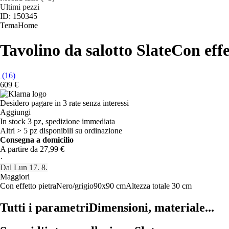
Ultimi pezzi
ID: 150345
TemaHome
Tavolino da salotto Slate
Con effe
(
16
)
609 €
Desidero pagare in 3 rate senza interessi
Aggiungi
In stock 3 pz, spedizione immediata
Altri > 5 pz disponibili su ordinazione
Consegna a domicilio
A partire da 27,99 €
·
Dal Lun 17. 8.
Maggiori
Con effetto pietra
Nero/grigio
90x90 cm
Altezza totale 30 cm
Tutti i parametri
Dimensioni, materiale...