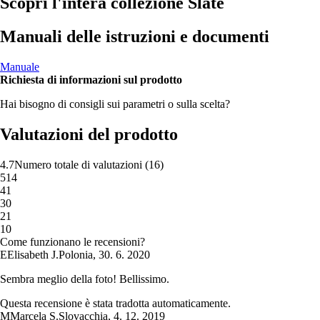
Scopri l'intera collezione Slate
Manuali delle istruzioni e documenti
Manuale
Richiesta di informazioni sul prodotto
Hai bisogno di consigli sui parametri o sulla scelta?
Valutazioni del prodotto
4.7
Numero totale di valutazioni
(
16
)
5
14
4
1
3
0
2
1
1
0
Come funzionano le recensioni?
E
Elisabeth J.
Polonia
,
30. 6. 2020
Sembra meglio della foto! Bellissimo.
Questa recensione è stata tradotta automaticamente.
M
Marcela S.
Slovacchia
,
4. 12. 2019