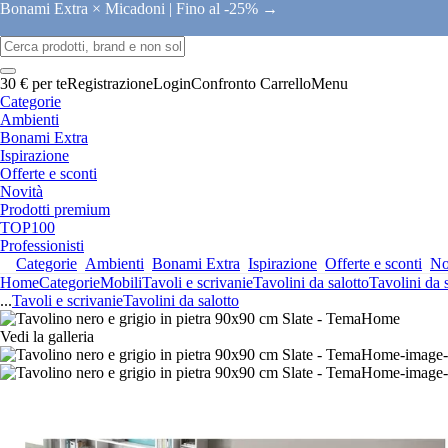
Bonami Extra × Micadoni |
Fino al -25% →
30 € per te
Registrazione
Login
Confronto
Carrello
Menu
Categorie
Ambienti
Bonami Extra
Ispirazione
Offerte e sconti
Novità
Prodotti premium
TOP100
Professionisti
Categorie
Ambienti
Bonami Extra
Ispirazione
Offerte e sconti
No
Home
Categorie
Mobili
Tavoli e scrivanie
Tavolini da salotto
Tavolini da 
...
Tavoli e scrivanie
Tavolini da salotto
Vedi la galleria