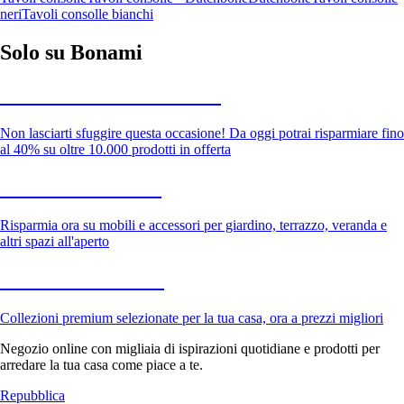
neri
Tavoli consolle bianchi
Solo su Bonami
Saldi estivi fino al -40%
Non lasciarti sfuggire questa occasione! Da oggi potrai risparmiare fino
al 40% su oltre 10.000 prodotti in offerta
Giardino in saldo
Risparmia ora su mobili e accessori per giardino, terrazzo, veranda e
altri spazi all'aperto
Premium in saldo
Collezioni premium selezionate per la tua casa, ora a prezzi migliori
Negozio online con migliaia di ispirazioni quotidiane e prodotti per
arredare la tua casa come piace a te.
Repubblica