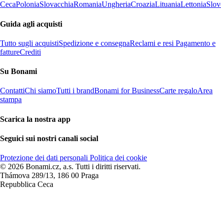
Ceca
Polonia
Slovacchia
Romania
Ungheria
Croazia
Lituania
Lettonia
Slov
Guida agli acquisti
Tutto sugli acquisti
Spedizione e consegna
Reclami e resi
Pagamento e
fatture
Crediti
Su Bonami
Contatti
Chi siamo
Tutti i brand
Bonami for Business
Carte regalo
Area
stampa
Scarica la nostra app
Seguici sui nostri canali social
Protezione dei dati personali
Politica dei cookie
© 2026 Bonami.cz, a.s. Tutti i diritti riservati.
Thámova 289/13, 186 00 Praga
Repubblica Ceca