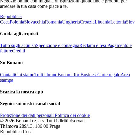
Negozio online con migliaia di ispirazioni quotidiane e prodotti per
arredare la tua casa come piace a te.
Repubblica
Ceca
Polonia
Slovacchia
Romania
Ungheria
Croazia
Lituania
Lettonia
Slov
Guida agli acquisti
Tutto sugli acquisti
Spedizione e consegna
Reclami e resi
Pagamento e
fatture
Crediti
Su Bonami
Contatti
Chi siamo
Tutti i brand
Bonami for Business
Carte regalo
Area
stampa
Scarica la nostra app
Seguici sui nostri canali social
Protezione dei dati personali
Politica dei cookie
© 2026 Bonami.cz, a.s. Tutti i diritti riservati.
Thámova 289/13, 186 00 Praga
Repubblica Ceca