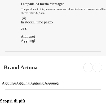
Lampada da tavolo Montagna
Con paralume in iuta, in calcestruzzo, con alimentazione a corrente, nera/di c
altezza totale 32,5 cm
(
4
)
In stock
Ultimo pezzo
70 €
Aggiungi
Aggiungi
Brand Actona
Aggiungi
Aggiungi
Aggiungi
Aggiungi
Scopri di più