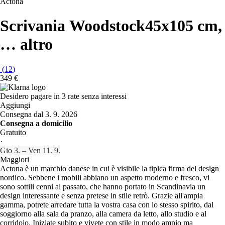
Actona
Scrivania Woodstock
45x105 cm
,
…
altro
(
12
)
349 €
Desidero pagare in 3 rate senza interessi
Aggiungi
Consegna dal 3. 9. 2026
Consegna a domicilio
Gratuito
·
Gio 3. – Ven 11. 9.
Maggiori
Actona è un marchio danese in cui è visibile la tipica firma del design
nordico. Sebbene i mobili abbiano un aspetto moderno e fresco, vi
sono sottili cenni al passato, che hanno portato in Scandinavia un
design interessante e senza pretese in stile retrò. Grazie all'ampia
gamma, potrete arredare tutta la vostra casa con lo stesso spirito, dal
soggiorno alla sala da pranzo, alla camera da letto, allo studio e al
corridoio. Iniziate subito e vivete con stile in modo ampio ma