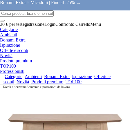
Bonami Extra × Micadoni |
Fino al -25% →
30 € per te
Registrazione
Login
Confronto
Carrello
Menu
Categorie
Ambienti
Bonami Extra
Ispirazione
Offerte e sconti
Novità
Prodotti premium
TOP100
Professionisti
Categorie
Ambienti
Bonami Extra
Ispirazione
Offerte e
sconti
Novità
Prodotti premium
TOP100
...
Tavoli e scrivanie
Scrivanie e postazioni da lavoro