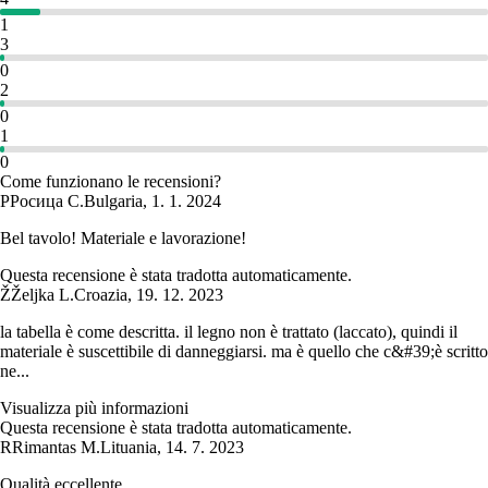
1
3
0
2
0
1
0
Come funzionano le recensioni?
Р
Росица С.
Bulgaria
,
1. 1. 2024
Bel tavolo! Materiale e lavorazione!
Questa recensione è stata tradotta automaticamente.
Ž
Željka L.
Croazia
,
19. 12. 2023
la tabella è come descritta. il legno non è trattato (laccato), quindi il
materiale è suscettibile di danneggiarsi. ma è quello che c&#39;è scritto
ne...
Visualizza più informazioni
Questa recensione è stata tradotta automaticamente.
R
Rimantas M.
Lituania
,
14. 7. 2023
Qualità eccellente.