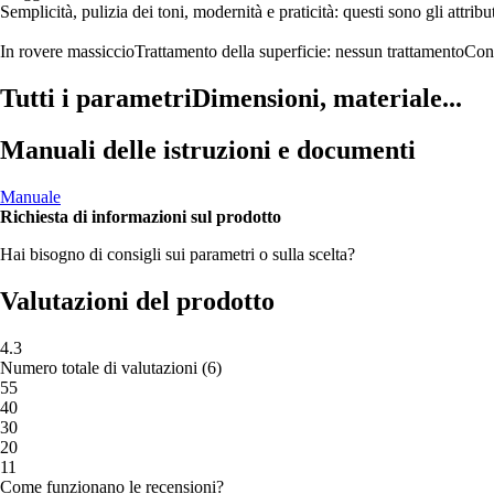
Semplicità, pulizia dei toni, modernità e praticità: questi sono gli attrib
In rovere massiccio
Trattamento della superficie: nessun trattamento
Con
Tutti i parametri
Dimensioni, materiale...
Manuali delle istruzioni e documenti
Manuale
Richiesta di informazioni sul prodotto
Hai bisogno di consigli sui parametri o sulla scelta?
Valutazioni del prodotto
4.3
Numero totale di valutazioni
(
6
)
5
5
4
0
3
0
2
0
1
1
Come funzionano le recensioni?