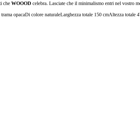
uti che
WOOOD
celebra. Lasciate che il minimalismo entri nel vostro 
 trama opaca
Di colore naturale
Larghezza totale 150 cm
Altezza totale 