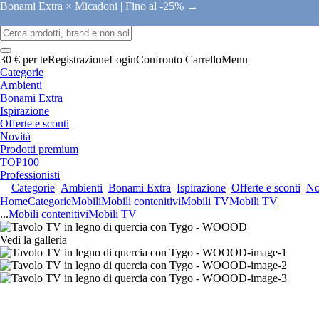
Bonami Extra × Micadoni |
Fino al -25% →
30 € per te
Registrazione
Login
Confronto
Carrello
Menu
Categorie
Ambienti
Bonami Extra
Ispirazione
Offerte e sconti
Novità
Prodotti premium
TOP100
Professionisti
Categorie
Ambienti
Bonami Extra
Ispirazione
Offerte e sconti
No
Home
Categorie
Mobili
Mobili contenitivi
Mobili TV
Mobili TV
...
Mobili contenitivi
Mobili TV
Vedi la galleria