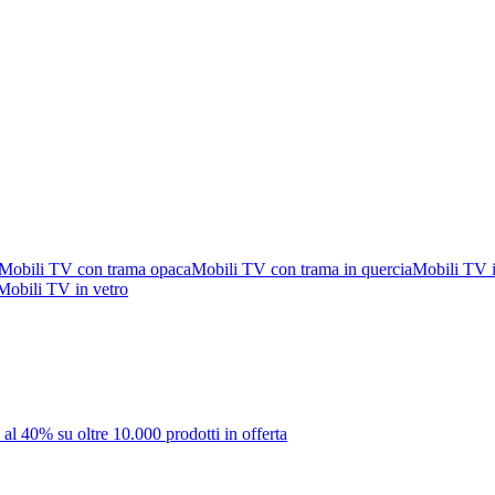
Mobili TV con trama opaca
Mobili TV con trama in quercia
Mobili TV in
Mobili TV in vetro
 al 40% su oltre 10.000 prodotti in offerta