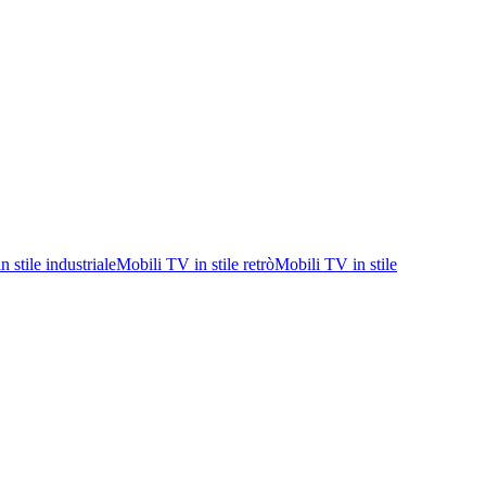
 stile industriale
Mobili TV in stile retrò
Mobili TV in stile