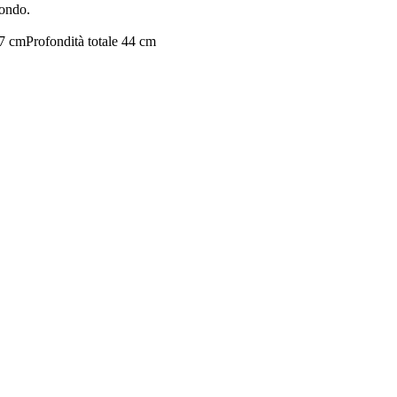
mondo.
47 cm
Profondità totale 44 cm