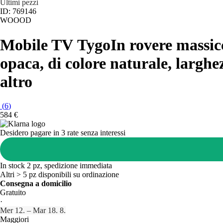
Ultimi pezzi
ID: 769146
WOOOD
Mobile TV Tygo
In rovere massic
opaca, di colore naturale, larghe
altro
(
6
)
584 €
Desidero pagare in 3 rate senza interessi
In stock 2 pz, spedizione immediata
Altri > 5 pz disponibili su ordinazione
Consegna a domicilio
Gratuito
·
Mer 12. – Mar 18. 8.
Maggiori