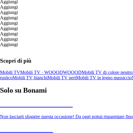
Aggiungi
Aggiungi
Aggiungi
Aggiungi
Aggiungi
Aggiungi
Aggiungi
Aggiungi
Aggiungi
Scopri di più
Mobili TV
Mobili TV · WOOOD
WOOOD
Mobili TV di colore neutro
rustico
Mobili TV bianchi
Mobili TV neri
Mobili TV in legno massiccio
Solo su Bonami
Saldi estivi fino al -40%
Non lasciarti sfuggire questa occasione! Da oggi potrai risparmiare fino
Giardino in saldo