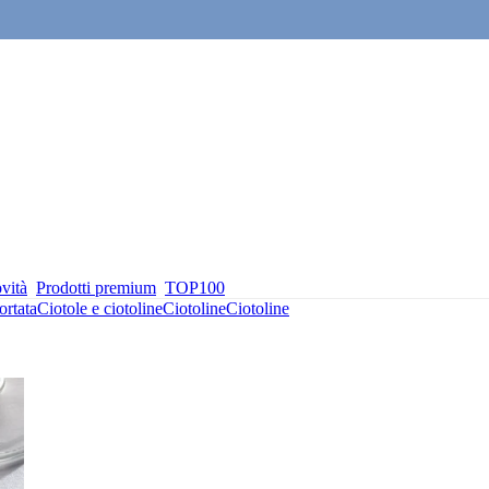
vità
Prodotti premium
TOP100
ortata
Ciotole e ciotoline
Ciotoline
Ciotoline