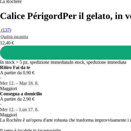
La Rochére
Calice Périgord
Per il gelato, in 
(
137
)
Qualità garantita
12,40 €
In stock > 5 pz, spedizione immediata
In stock, spedizione immediata
Ritiro Fai da te
A partire da 0,90 €
·
Mer 12. – Mar 18. 8.
Maggiori
Consegna a domicilio
A partire da 2,90 €
·
Mer 12. – Lun 17. 8.
Maggiori
La Rochère è un'opera d'arte robusta che trasforma improvvisamente i rit
Il vetro è lavabile in lavastoviglie.