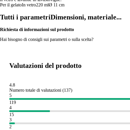
Per il gelato
In vetro
220 ml
Ø 11 cm
Tutti i parametri
Dimensioni, materiale...
Richiesta di informazioni sul prodotto
Hai bisogno di consigli sui parametri o sulla scelta?
Valutazioni del prodotto
4.8
Numero totale di valutazioni
(
137
)
5
119
4
15
3
2