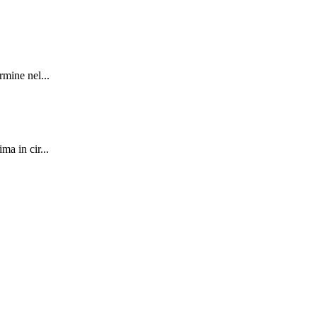
rmine nel...
ma in cir...