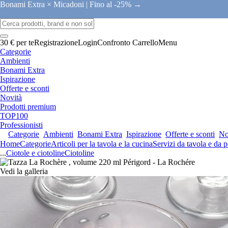
Bonami Extra × Micadoni |
Fino al -25% →
30 € per te
Registrazione
Login
Confronto
Carrello
Menu
Categorie
Ambienti
Bonami Extra
Ispirazione
Offerte e sconti
Novità
Prodotti premium
TOP100
Professionisti
Categorie
Ambienti
Bonami Extra
Ispirazione
Offerte e sconti
No
Home
Categorie
Articoli per la tavola e la cucina
Servizi da tavola e da p
...
Ciotole e ciotoline
Ciotoline
Vedi la galleria