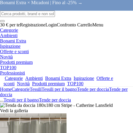
Bonami Extra × Micadoni |
Fino al -25% →
30 € per te
Registrazione
Login
Confronto
Carrello
Menu
Categorie
Ambienti
Bonami Extra
Ispirazione
Offerte e sconti
Novità
Prodotti premium
TOP100
Professionisti
Categorie
Ambienti
Bonami Extra
Ispirazione
Offerte e
sconti
Novità
Prodotti premium
TOP100
Home
Categorie
Tessili
Tessili per il bagno
Tende per doccia
Tende per
doccia
...
Tessili per il bagno
Tende per doccia
Vedi la galleria