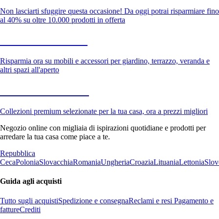
Non lasciarti sfuggire questa occasione! Da oggi potrai risparmiare fino
al 40% su oltre 10.000 prodotti in offerta
Giardino in saldo
Risparmia ora su mobili e accessori per giardino, terrazzo, veranda e
altri spazi all'aperto
Premium in saldo
Collezioni premium selezionate per la tua casa, ora a prezzi migliori
Negozio online con migliaia di ispirazioni quotidiane e prodotti per
arredare la tua casa come piace a te.
Repubblica
Ceca
Polonia
Slovacchia
Romania
Ungheria
Croazia
Lituania
Lettonia
Slov
Guida agli acquisti
Tutto sugli acquisti
Spedizione e consegna
Reclami e resi
Pagamento e
fatture
Crediti