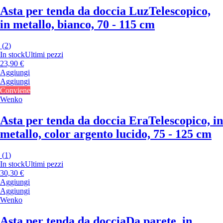
Asta per tenda da doccia Luz
Telescopico,
in metallo, bianco, 70 - 115 cm
(
2
)
In stock
Ultimi pezzi
23,90 €
Aggiungi
Aggiungi
Conviene
Wenko
Asta per tenda da doccia Era
Telescopico, in
metallo, color argento lucido, 75 - 125 cm
(
1
)
In stock
Ultimi pezzi
30,30 €
Aggiungi
Aggiungi
Wenko
Asta per tenda da doccia
Da parete, in