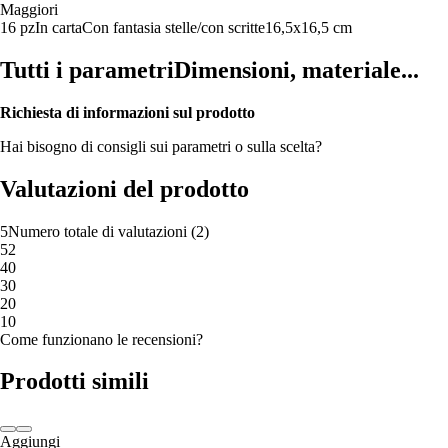
Maggiori
16 pz
In carta
Con fantasia stelle/con scritte
16,5x16,5 cm
Tutti i parametri
Dimensioni, materiale...
Richiesta di informazioni sul prodotto
Hai bisogno di consigli sui parametri o sulla scelta?
Valutazioni del prodotto
5
Numero totale di valutazioni
(
2
)
5
2
4
0
3
0
2
0
1
0
Come funzionano le recensioni?
Prodotti simili
Aggiungi