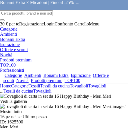
Bonami Extra × Micadoni |
Fino al -25% →
30 € per te
Registrazione
Login
Confronto
Carrello
Menu
Categorie
Ambienti
Bonami Extra
Ispirazione
Offerte e sconti
Novità
Prodotti premium
TOP100
Professionisti
Categorie
Ambienti
Bonami Extra
Ispirazione
Offerte e
sconti
Novità
Prodotti premium
TOP100
Home
Categorie
Tessili
Tessili da cucina
Tovaglioli
Tovaglioli
...
Tessili da cucina
Tovaglioli
Vedi la galleria
Mostra tutto
16 pz nel set
Ultimo pezzo
ID: 1625590
Meri Meri