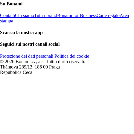
Su Bonami
Contatti
Chi siamo
Tutti i brand
Bonami for Business
Carte regalo
Area
stampa
Scarica la nostra app
Seguici sui nostri canali social
Protezione dei dati personali
Politica dei cookie
© 2026 Bonami.cz, a.s. Tutti i diritti riservati.
Thámova 289/13, 186 00 Praga
Repubblica Ceca