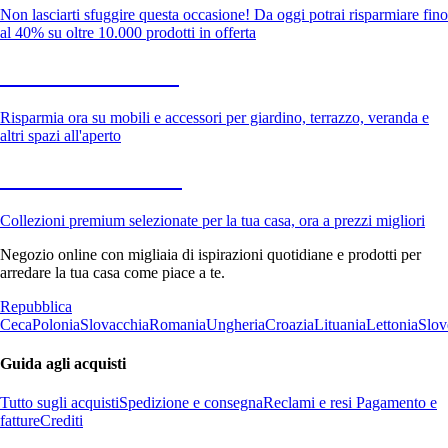
Non lasciarti sfuggire questa occasione! Da oggi potrai risparmiare fino
al 40% su oltre 10.000 prodotti in offerta
Giardino in saldo
Risparmia ora su mobili e accessori per giardino, terrazzo, veranda e
altri spazi all'aperto
Premium in saldo
Collezioni premium selezionate per la tua casa, ora a prezzi migliori
Negozio online con migliaia di ispirazioni quotidiane e prodotti per
arredare la tua casa come piace a te.
Repubblica
Ceca
Polonia
Slovacchia
Romania
Ungheria
Croazia
Lituania
Lettonia
Slov
Guida agli acquisti
Tutto sugli acquisti
Spedizione e consegna
Reclami e resi
Pagamento e
fatture
Crediti