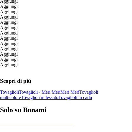
Aggiungi
Aggiungi
Aggiungi
Aggiungi
Aggiungi
Aggiungi
Aggiungi
Aggiungi
Aggiungi
Aggiungi
Aggiungi
Aggiungi
Aggiungi
Scopri di più
Tovaglioli
Tovaglioli · Meri Meri
Meri Meri
Tovaglioli
multicolore
Tovaglioli in tessuto
Tovaglioli in carta
Solo su Bonami
Saldi estivi fino al -40%