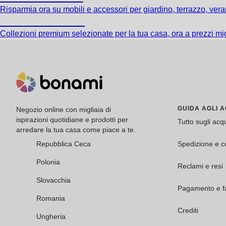
Risparmia ora su mobili e accessori per giardino, terrazzo, veran
Premium in saldo
Collezioni premium selezionate per la tua casa, ora a prezzi mig
GUIDA AGLI A
Negozio online con migliaia di
ispirazioni quotidiane e prodotti per
Tutto sugli acqu
arredare la tua casa come piace a te.
Repubblica Ceca
Spedizione e 
Polonia
Reclami e resi
Slovacchia
Pagamento e fa
Romania
Crediti
Ungheria