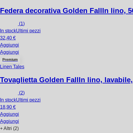
Federa decorativa Golden Fall
In lino, 
(
1
)
In stock
Ultimi pezzi
32,40 €
Aggiungi
Aggiungi
Premium
Linen Tales
Tovaglietta Golden Fall
In lino, lavabil
(
2
)
In stock
Ultimi pezzi
18,90 €
Aggiungi
Aggiungi
+
Altri (2)