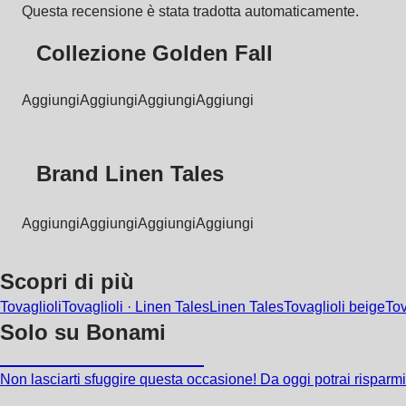
Questa recensione è stata tradotta automaticamente.
Collezione Golden Fall
Aggiungi
Aggiungi
Aggiungi
Aggiungi
Brand Linen Tales
Aggiungi
Aggiungi
Aggiungi
Aggiungi
Scopri di più
Tovaglioli
Tovaglioli · Linen Tales
Linen Tales
Tovaglioli beige
Tov
Solo su Bonami
Saldi estivi fino al -40%
Non lasciarti sfuggire questa occasione! Da oggi potrai risparmia
Giardino in saldo