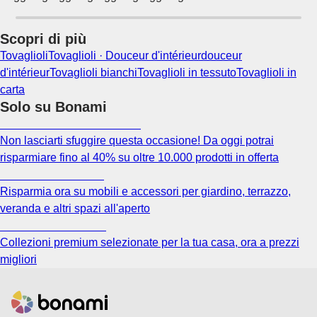
Scopri di più
Tovaglioli
Tovaglioli · Douceur d'intérieur
douceur
d'intérieur
Tovaglioli bianchi
Tovaglioli in tessuto
Tovaglioli in
carta
Solo su Bonami
Saldi estivi fino al -40%
Non lasciarti sfuggire questa occasione! Da oggi potrai
risparmiare fino al 40% su oltre 10.000 prodotti in offerta
Giardino in saldo
Risparmia ora su mobili e accessori per giardino, terrazzo,
veranda e altri spazi all'aperto
Premium in saldo
Collezioni premium selezionate per la tua casa, ora a prezzi
migliori