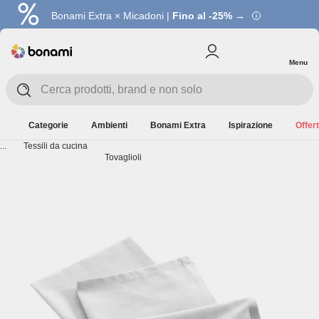
Bonami Extra × Micadoni |
Fino al -25% →
Menu
Categorie
Ambienti
Bonami Extra
Ispirazione
Offert
...
Tessili da cucina
Tovaglioli