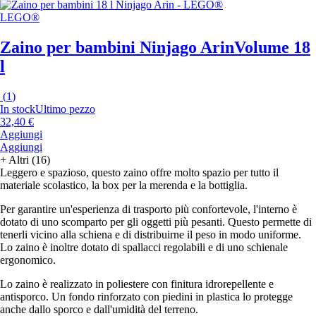
LEGO®
Zaino per bambini Ninjago Arin
Volume 18
l
(
1
)
In stock
Ultimo pezzo
32,40 €
Aggiungi
Aggiungi
+
Altri (16)
Leggero e spazioso, questo zaino offre molto spazio per tutto il
materiale scolastico, la box per la merenda e la bottiglia.
Per garantire un'esperienza di trasporto più confortevole, l'interno è
dotato di uno scomparto per gli oggetti più pesanti. Questo permette di
tenerli vicino alla schiena e di distribuirne il peso in modo uniforme.
Lo zaino è inoltre dotato di spallacci regolabili e di uno schienale
ergonomico.
Lo zaino è realizzato in poliestere con finitura idrorepellente e
antisporco. Un fondo rinforzato con piedini in plastica lo protegge
anche dallo sporco e dall'umidità del terreno.