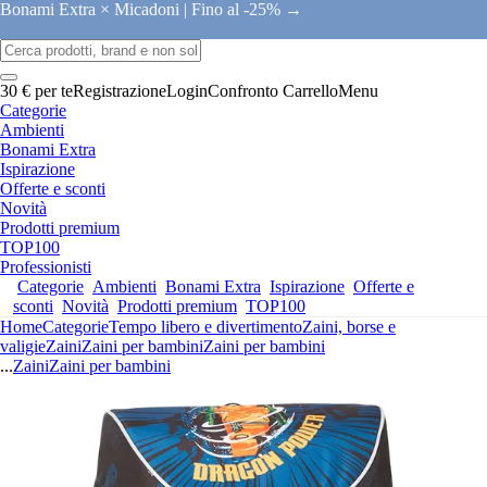
Bonami Extra × Micadoni |
Fino al -25% →
30 € per te
Registrazione
Login
Confronto
Carrello
Menu
Categorie
Ambienti
Bonami Extra
Ispirazione
Offerte e sconti
Novità
Prodotti premium
TOP100
Professionisti
Categorie
Ambienti
Bonami Extra
Ispirazione
Offerte e
sconti
Novità
Prodotti premium
TOP100
Home
Categorie
Tempo libero e divertimento
Zaini, borse e
valigie
Zaini
Zaini per bambini
Zaini per bambini
...
Zaini
Zaini per bambini