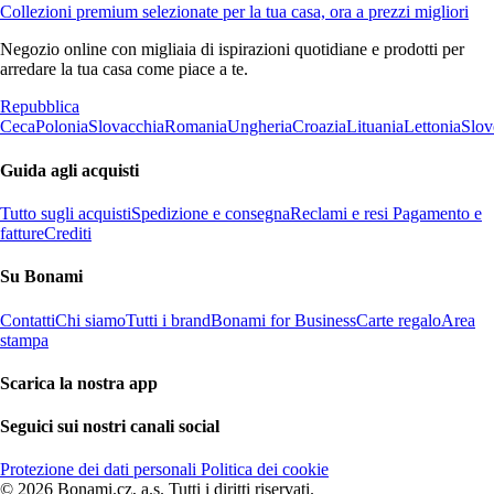
Collezioni premium selezionate per la tua casa, ora a prezzi migliori
Negozio online con migliaia di ispirazioni quotidiane e prodotti per
arredare la tua casa come piace a te.
Repubblica
Ceca
Polonia
Slovacchia
Romania
Ungheria
Croazia
Lituania
Lettonia
Slov
Guida agli acquisti
Tutto sugli acquisti
Spedizione e consegna
Reclami e resi
Pagamento e
fatture
Crediti
Su Bonami
Contatti
Chi siamo
Tutti i brand
Bonami for Business
Carte regalo
Area
stampa
Scarica la nostra app
Seguici sui nostri canali social
Protezione dei dati personali
Politica dei cookie
© 2026 Bonami.cz, a.s. Tutti i diritti riservati.