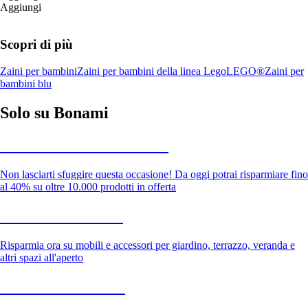
Aggiungi
Scopri di più
Zaini per bambini
Zaini per bambini della linea Lego
LEGO®
Zaini per
bambini blu
Solo su Bonami
Saldi estivi fino al -40%
Non lasciarti sfuggire questa occasione! Da oggi potrai risparmiare fino
al 40% su oltre 10.000 prodotti in offerta
Giardino in saldo
Risparmia ora su mobili e accessori per giardino, terrazzo, veranda e
altri spazi all'aperto
Premium in saldo