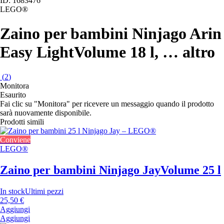
ID: 1683476
LEGO®
Zaino per bambini Ninjago Arin
Easy Light
Volume 18 l
, …
altro
(
2
)
Monitora
Esaurito
Fai clic su "Monitora" per ricevere un messaggio quando il prodotto
sarà nuovamente disponibile.
Prodotti simili
Conviene
LEGO®
Zaino per bambini Ninjago Jay
Volume 25 l
In stock
Ultimi pezzi
25,50 €
Aggiungi
Aggiungi