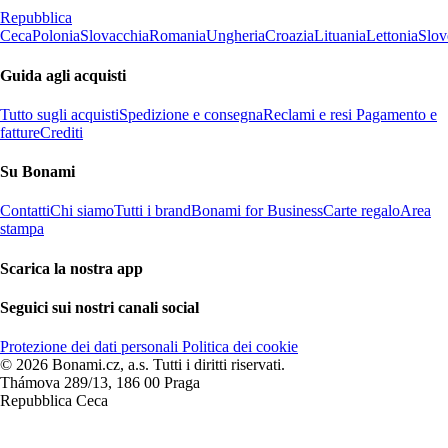
Repubblica
Ceca
Polonia
Slovacchia
Romania
Ungheria
Croazia
Lituania
Lettonia
Slov
Guida agli acquisti
Tutto sugli acquisti
Spedizione e consegna
Reclami e resi
Pagamento e
fatture
Crediti
Su Bonami
Contatti
Chi siamo
Tutti i brand
Bonami for Business
Carte regalo
Area
stampa
Scarica la nostra app
Seguici sui nostri canali social
Protezione dei dati personali
Politica dei cookie
© 2026 Bonami.cz, a.s. Tutti i diritti riservati.
Thámova 289/13, 186 00 Praga
Repubblica Ceca