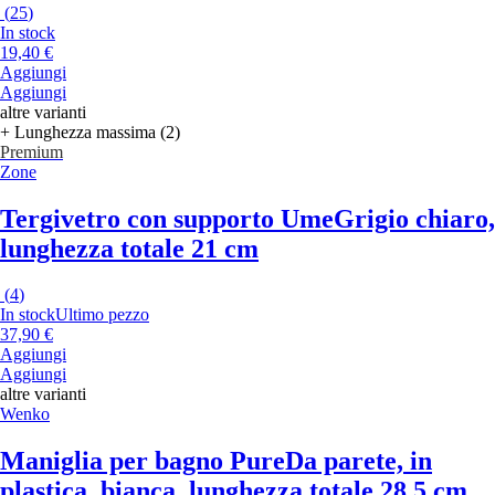
(
25
)
In stock
19,40 €
Aggiungi
Aggiungi
altre varianti
+ Lunghezza massima (2)
Premium
Zone
Tergivetro con supporto Ume
Grigio chiaro,
lunghezza totale 21 cm
(
4
)
In stock
Ultimo pezzo
37,90 €
Aggiungi
Aggiungi
altre varianti
Wenko
Maniglia per bagno Pure
Da parete, in
plastica, bianca, lunghezza totale 28,5 cm