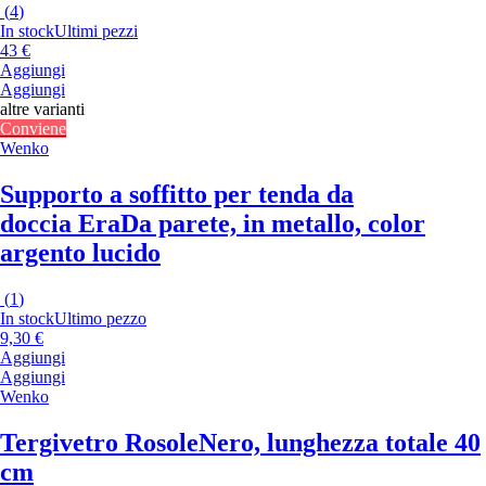
(
4
)
In stock
Ultimi pezzi
43 €
Aggiungi
Aggiungi
altre varianti
Conviene
Wenko
Supporto a soffitto per tenda da
doccia Era
Da parete, in metallo, color
argento lucido
(
1
)
In stock
Ultimo pezzo
9,30 €
Aggiungi
Aggiungi
Wenko
Tergivetro Rosole
Nero, lunghezza totale 40
cm