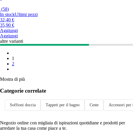
(
58
)
In stock
Ultimi pezzi
32,40 €
35,90 €
Aggiungi
Aggiungi
altre varianti
1
2
Mostra di più
Categorie correlate
Soffioni doccia
Tappeti per il bagno
Ceste
Accessori per 
Negozio online con migliaia di ispirazioni quotidiane e prodotti per
arredare la tua casa come piace a te.