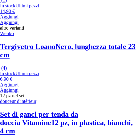
(
1
)
In stock
Ultimi pezzi
14,90 €
Aggiungi
Aggiungi
altre varianti
Wenko
Tergivetro Loano
Nero, lunghezza totale 23
cm
(
4
)
In stock
Ultimi pezzi
6,90 €
Aggiungi
Aggiungi
12 pz nel set
douceur d'intérieur
Set di ganci per tenda da
doccia Vitamine
12 pz, in plastica, bianchi,
4 cm