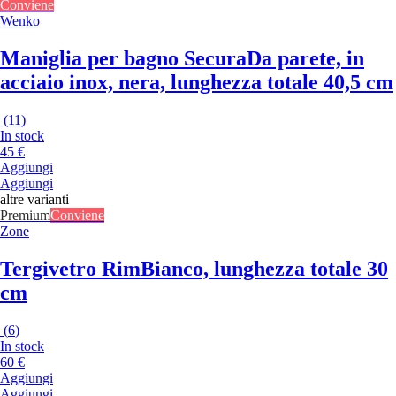
Conviene
Wenko
Maniglia per bagno Secura
Da parete, in
acciaio inox, nera, lunghezza totale 40,5 cm
(
11
)
In stock
45 €
Aggiungi
Aggiungi
altre varianti
Premium
Conviene
Zone
Tergivetro Rim
Bianco, lunghezza totale 30
cm
(
6
)
In stock
60 €
Aggiungi
Aggiungi