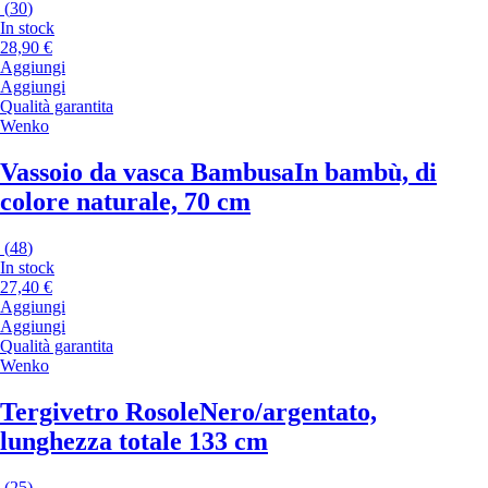
(
30
)
In stock
28,90 €
Aggiungi
Aggiungi
Qualità garantita
Wenko
Vassoio da vasca Bambusa
In bambù, di
colore naturale, 70 cm
(
48
)
In stock
27,40 €
Aggiungi
Aggiungi
Qualità garantita
Wenko
Tergivetro Rosole
Nero/argentato,
lunghezza totale 133 cm
(
25
)