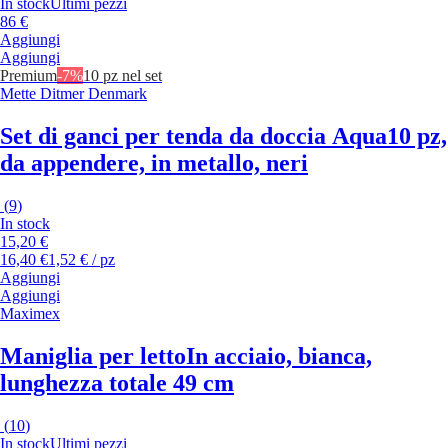
In stock
Ultimi pezzi
86 €
Aggiungi
Aggiungi
Premium
-7%
10 pz nel set
Mette Ditmer Denmark
Set di ganci per tenda da doccia Aqua
10 pz,
da appendere, in metallo, neri
(
9
)
In stock
15,20 €
16,40 €
1,52 € / pz
Aggiungi
Aggiungi
Maximex
Maniglia per letto
In acciaio, bianca,
lunghezza totale 49 cm
(
10
)
In stock
Ultimi pezzi