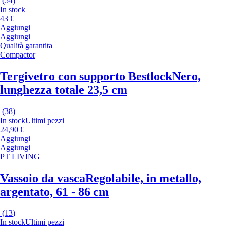
(
54
)
In stock
43 €
Aggiungi
Aggiungi
Qualità garantita
Compactor
Tergivetro con supporto Bestlock
Nero,
lunghezza totale 23,5 cm
(
38
)
In stock
Ultimi pezzi
24,90 €
Aggiungi
Aggiungi
PT LIVING
Vassoio da vasca
Regolabile, in metallo,
argentato, 61 - 86 cm
(
13
)
In stock
Ultimi pezzi