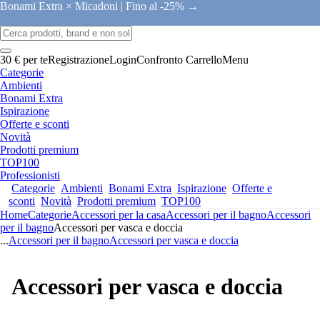
Bonami Extra × Micadoni |
Fino al -25% →
30 € per te
Registrazione
Login
Confronto
Carrello
Menu
Categorie
Ambienti
Bonami Extra
Ispirazione
Offerte e sconti
Novità
Prodotti premium
TOP100
Professionisti
Categorie
Ambienti
Bonami Extra
Ispirazione
Offerte e
sconti
Novità
Prodotti premium
TOP100
Home
Categorie
Accessori per la casa
Accessori per il bagno
Accessori
per il bagno
Accessori per vasca e doccia
...
Accessori per il bagno
Accessori per vasca e doccia
Accessori per vasca e doccia