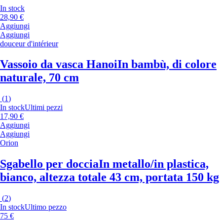
In stock
28,90 €
Aggiungi
Aggiungi
douceur d'intérieur
Vassoio da vasca Hanoi
In bambù, di colore
naturale, 70 cm
(
1
)
In stock
Ultimi pezzi
17,90 €
Aggiungi
Aggiungi
Orion
Sgabello per doccia
In metallo/in plastica,
bianco, altezza totale 43 cm, portata 150 kg
(
2
)
In stock
Ultimo pezzo
75 €