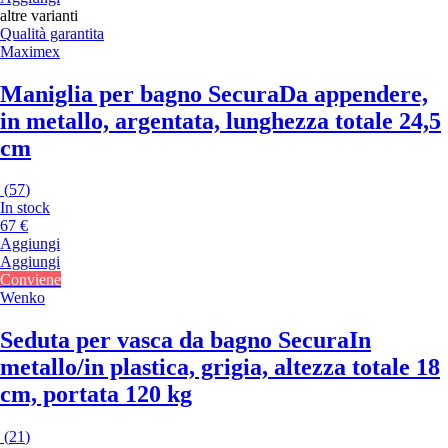
altre varianti
Qualità garantita
Maximex
Maniglia per bagno Secura
Da appendere,
in metallo, argentata, lunghezza totale 24,5
cm
(
57
)
In stock
67 €
Aggiungi
Aggiungi
Conviene
Wenko
Seduta per vasca da bagno Secura
In
metallo/in plastica, grigia, altezza totale 18
cm, portata 120 kg
(
21
)