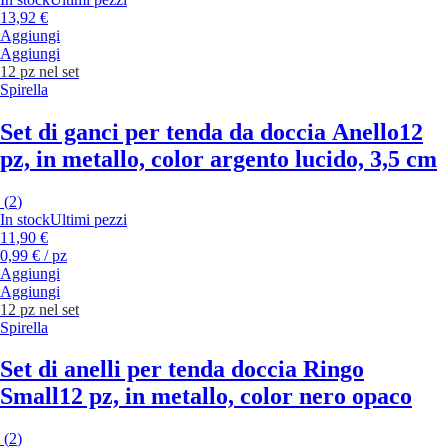
13,92 €
Aggiungi
Aggiungi
12 pz nel set
Spirella
Set di ganci per tenda da doccia Anello
12
pz, in metallo, color argento lucido, 3,5 cm
(
2
)
In stock
Ultimi pezzi
11,90 €
0,99 € / pz
Aggiungi
Aggiungi
12 pz nel set
Spirella
Set di anelli per tenda doccia Ringo
Small
12 pz, in metallo, color nero opaco
(
2
)