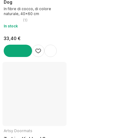
Dog
In fibre di cocco, di colore
naturale, 40x60 cm
(
1
)
In stock
33,40 €
AGGIUNGI
Artsy Doormats