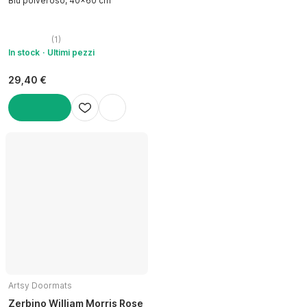
Blu polveroso, 40x60 cm
(
1
)
In stock
Ultimi pezzi
29,40 €
AGGIUNGI
Artsy Doormats
Zerbino William Morris Rose