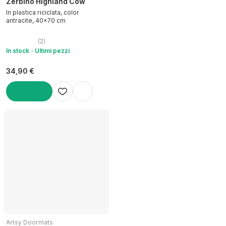
Zerbino Highland Cow
In plastica riciclata, color
antracite, 40x70 cm
(
2
)
In stock
Ultimi pezzi
34,90 €
AGGIUNGI
Artsy Doormats