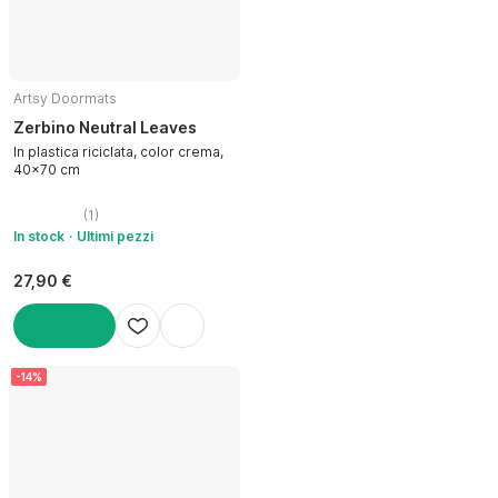
Artsy Doormats
Zerbino Neutral Leaves
In plastica riciclata, color crema,
40x70 cm
(
1
)
In stock
Ultimi pezzi
27,90 €
AGGIUNGI
-14%