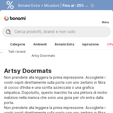
Bonami Extra × Micadoni |
Fino al -25% →
Menu
Categorie
Ambienti
Bonami Extra
Ispirazione
Offe
...
Tutti i brand
Artsy Doormats
Artsy Doormats
Non prendete alla leggera la prima impressione. Accogliete i
vostri ospiti direttamente sulla porta con uno zerbino in fibra
di cocco d'India e una scritta azzeccata o una grafica
simpatica. Dopotutto, questo marchio ha una pletora di motivi
maliziosi nella manica che sono una gioia per chi entra dalla
porta.
Non prendete alla leggera la prima impressione. Accogliete i
vostri ospiti direttamente sulla porta con uno zerbino in fibra