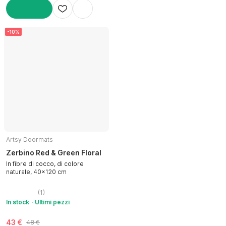
AGGIUNGI
-10%
Artsy Doormats
Zerbino Red & Green Floral
In fibre di cocco, di colore
naturale, 40x120 cm
(
1
)
In stock
Ultimi pezzi
43 €
48 €