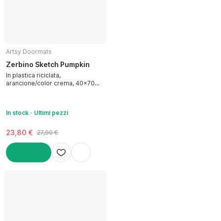
Artsy Doormats
Zerbino Sketch Pumpkin
In plastica riciclata,
arancione/color crema, 40x70
cm
In stock
Ultimi pezzi
23,80 €
27,90 €
AGGIUNGI