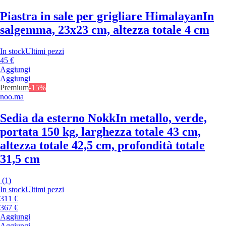
Piastra in sale per grigliare Himalayan
In
salgemma, 23x23 cm, altezza totale 4 cm
In stock
Ultimi pezzi
45 €
Aggiungi
Aggiungi
Premium
-15%
noo.ma
Sedia da esterno Nokk
In metallo, verde,
portata 150 kg, larghezza totale 43 cm,
altezza totale 42,5 cm, profondità totale
31,5 cm
(
1
)
In stock
Ultimi pezzi
311 €
367 €
Aggiungi
Aggiungi