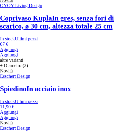
Novità
OYOY Living Design
Coprivaso Kupla
In gres, senza fori di
scarico, ø 30 cm, altezza totale 25 cm
In stock
Ultimi pezzi
67 €
Aggiungi
Aggiungi
altre varianti
+ Diametro (2)
Novità
Esschert Design
Spiedino
In acciaio inox
In stock
Ultimi pezzi
11,90 €
Aggiungi
Aggiungi
Novità
Esschert Design