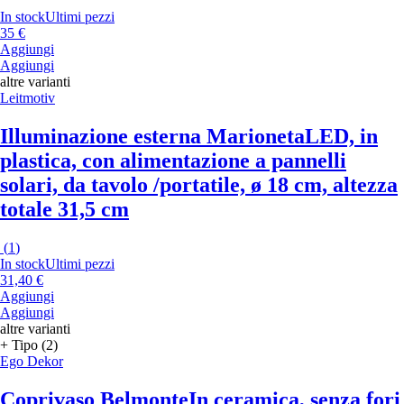
In stock
Ultimi pezzi
35 €
Aggiungi
Aggiungi
altre varianti
Leitmotiv
Illuminazione esterna Marioneta
LED, in
plastica, con alimentazione a pannelli
solari, da tavolo /portatile, ø 18 cm, altezza
totale 31,5 cm
(
1
)
In stock
Ultimi pezzi
31,40 €
Aggiungi
Aggiungi
altre varianti
+ Tipo (2)
Ego Dekor
Coprivaso Belmonte
In ceramica, senza fori