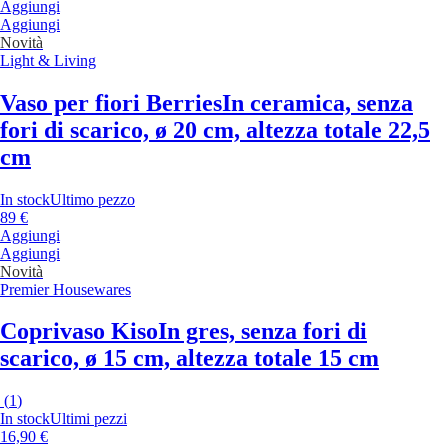
Aggiungi
Aggiungi
Novità
Light & Living
Vaso per fiori Berries
In ceramica, senza
fori di scarico, ø 20 cm, altezza totale 22,5
cm
In stock
Ultimo pezzo
89 €
Aggiungi
Aggiungi
Novità
Premier Housewares
Coprivaso Kiso
In gres, senza fori di
scarico, ø 15 cm, altezza totale 15 cm
(
1
)
In stock
Ultimi pezzi
16,90 €