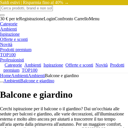
Saldi estivi |
Risparmia fino al 40% →
30 € per te
Registrazione
Login
Confronto
Carrello
Menu
Categorie
Ambienti
Ispirazione
Offerte e sconti
Novità
Prodotti premium
TOP100
Professionisti
Categorie
Ambienti
Ispirazione
Offerte e sconti
Novità
Prodotti
premium
TOP100
Home
Ambienti
Ambienti
Balcone e giardino
...
Ambienti
Balcone e giardino
Balcone e giardino
Cerchi ispirazione per il balcone o il giardino? Dai un'occhiata alle
sedute per balconi e giardino, alle varie decorazioni, all'illuminazione
esterna e molto altro ancora per aiutarti a trascorrere il tuo tempo
all'aria aperta dalla primavera all'autunno. Per un maggiore comfort,