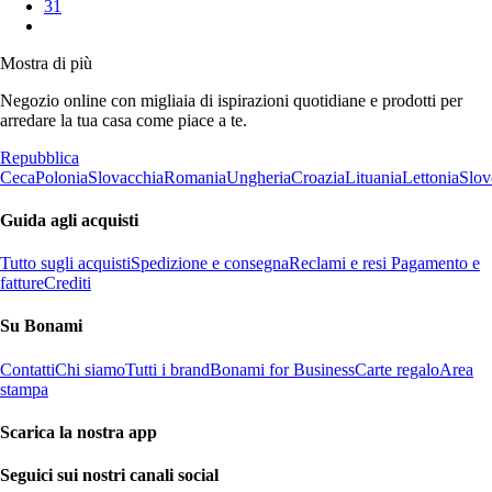
31
Mostra di più
Negozio online con migliaia di ispirazioni quotidiane e prodotti per
arredare la tua casa come piace a te.
Repubblica
Ceca
Polonia
Slovacchia
Romania
Ungheria
Croazia
Lituania
Lettonia
Slov
Guida agli acquisti
Tutto sugli acquisti
Spedizione e consegna
Reclami e resi
Pagamento e
fatture
Crediti
Su Bonami
Contatti
Chi siamo
Tutti i brand
Bonami for Business
Carte regalo
Area
stampa
Scarica la nostra app
Seguici sui nostri canali social