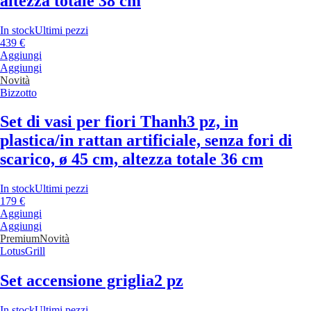
altezza totale 38 cm
In stock
Ultimi pezzi
439 €
Aggiungi
Aggiungi
Novità
Bizzotto
Set di vasi per fiori Thanh
3 pz, in
plastica/in rattan artificiale, senza fori di
scarico, ø 45 cm, altezza totale 36 cm
In stock
Ultimi pezzi
179 €
Aggiungi
Aggiungi
Premium
Novità
LotusGrill
Set accensione griglia
2 pz
In stock
Ultimi pezzi