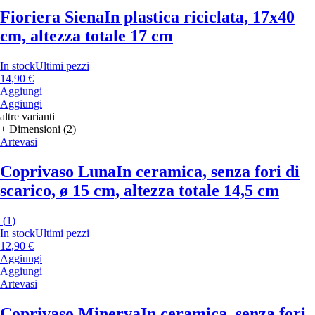
Fioriera Siena
In plastica riciclata, 17x40
cm, altezza totale 17 cm
In stock
Ultimi pezzi
14,90 €
Aggiungi
Aggiungi
altre varianti
+ Dimensioni (2)
Artevasi
Coprivaso Luna
In ceramica, senza fori di
scarico, ø 15 cm, altezza totale 14,5 cm
(
1
)
In stock
Ultimi pezzi
12,90 €
Aggiungi
Aggiungi
Artevasi
Coprivaso Minerva
In ceramica, senza fori