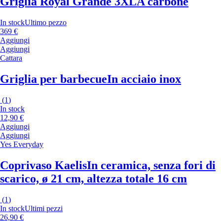
Griglia Royal Grande 3XL
A carbone
In stock
Ultimo pezzo
369 €
Aggiungi
Aggiungi
Cattara
Griglia per barbecue
In acciaio inox
(
1
)
In stock
12,90 €
Aggiungi
Aggiungi
Yes Everyday
Coprivaso Kaelis
In ceramica, senza fori di
scarico, ø 21 cm, altezza totale 16 cm
(
1
)
In stock
Ultimi pezzi
26,90 €