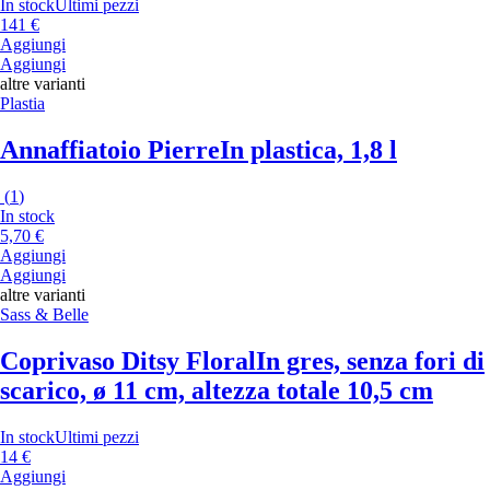
In stock
Ultimi pezzi
141 €
Aggiungi
Aggiungi
altre varianti
Plastia
Annaffiatoio Pierre
In plastica, 1,8 l
(
1
)
In stock
5,70 €
Aggiungi
Aggiungi
altre varianti
Sass & Belle
Coprivaso Ditsy Floral
In gres, senza fori di
scarico, ø 11 cm, altezza totale 10,5 cm
In stock
Ultimi pezzi
14 €
Aggiungi