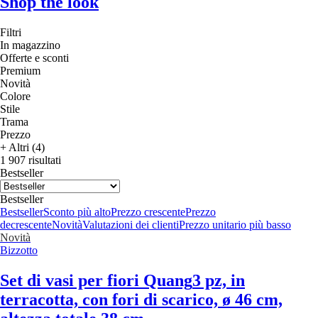
Shop the look
Filtri
In magazzino
Offerte e sconti
Premium
Novità
Colore
Stile
Trama
Prezzo
+ Altri (4)
1 907 risultati
Bestseller
Bestseller
Bestseller
Sconto più alto
Prezzo crescente
Prezzo
decrescente
Novità
Valutazioni dei clienti
Prezzo unitario più basso
Novità
Bizzotto
Set di vasi per fiori Quang
3 pz, in
terracotta, con fori di scarico, ø 46 cm,