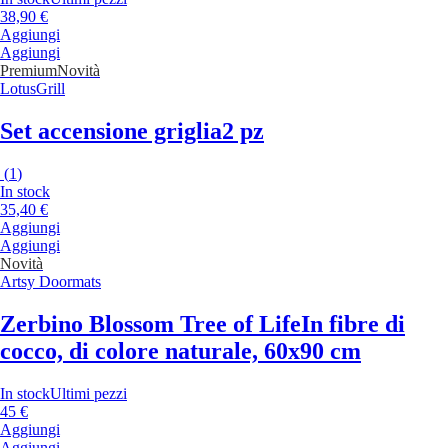
38,90 €
Aggiungi
Aggiungi
Premium
Novità
LotusGrill
Set accensione griglia
2 pz
(
1
)
In stock
35,40 €
Aggiungi
Aggiungi
Novità
Artsy Doormats
Zerbino Blossom Tree of Life
In fibre di
cocco, di colore naturale, 60x90 cm
In stock
Ultimi pezzi
45 €
Aggiungi
Aggiungi